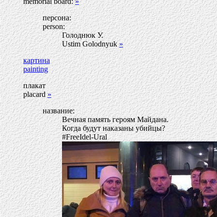
memorial board:
»
персона:
person:
Голоднюк У.
Ustim Golodnyuk
»
картина
painting
плакат
placard
»
название:
Вечная память героям Майдана.
Когда будут наказаны убийцы?
#FreeIdel-Ural