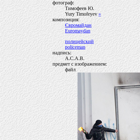
фотограф:
Тимофеев Ю.
Yury Timofeyev
»
композиция:
Євромайдан
Euromaydan
полицейский
policeman
надпись:
A.C.A.B.
предмет с изображением:
файл