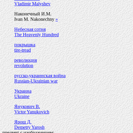
Vladimir Malyshev
Наконечный И.М.
Ivan M. Nakonechny
»
Небесная сотня
The Heavenly Hundred
покрышка
tire-tread
революция
revolution
русско-украинская война
Russian-Ukrainian war
Украина
Ukraine
Янукович В.
Victor Yanukovich
Ярош Д.
Demetry Yarosh
предмет с изображением: