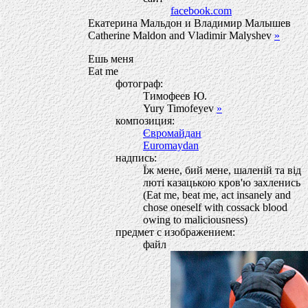
facebook.com
Екатерина Мальдон и Владимир Малышев
Catherine Maldon and Vladimir Malyshev
»
Ешь меня
Eat me
фотограф:
Тимофеев Ю.
Yury Timofeyev
»
композиция:
Євромайдан
Euromaydan
надпись:
Їж мене, бий мене, шаленiй та вiд
лютi казацькою кров'ю захленись
(Eat me, beat me, act insanely and
chose oneself with cossack blood
owing to maliciousness)
предмет с изображением:
файл