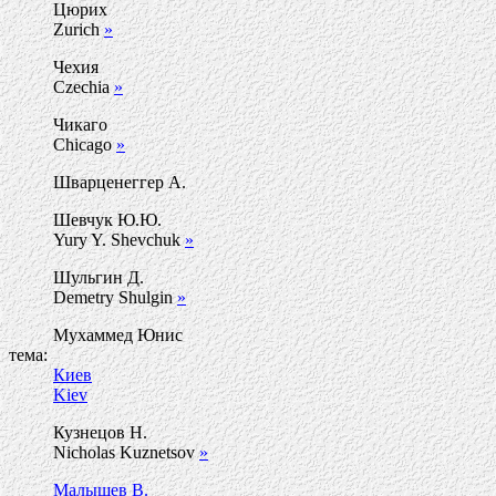
Цюрих
Zurich
»
Чехия
Czechia
»
Чикаго
Chicago
»
Шварценеггер А.
Шевчук Ю.Ю.
Yury Y. Shevchuk
»
Шульгин Д.
Demetry Shulgin
»
Мухаммед Юнис
тема:
Киев
Kiev
Кузнецов Н.
Nicholas Kuznetsov
»
Малышев В.