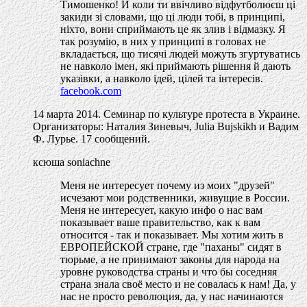
Тимошенко! Й коли ти ввічливо відфутболюєш ці
закиди зі словами, що ці люди тобі, в принципі,
ніхто, вони сприймають це як злив і відмазку. Я
так розумію, в них у принципі в головах не
вкладається, що тисячі людей можуть згуртуватись
не навколо імен, які приймають рішення й дають
указівки, а навколо ідей, цілей та інтересів.
facebook.com
14 марта 2014. Семинар по культуре протеста в Украине.
Организаторы: Наталия Зиневыч, Julia Bujskikh и Вадим
Ф. Лурье. 17 сообщений.
ксюша soniachne
Меня не интересует почему из моих "друзей"
исчезают мои родственники, живущие в России.
Меня не интересует, какую инфо о нас вам
показывает ваше правительство, как к вам
относится - так и показывает. Мы хотим жить в
ЕВРОПЕЙСКОЙ стране, где "паханы" сидят в
тюрьме, а не принимают законы для народа на
уровне руководства страны и что бы соседняя
страна знала своё место и не совалась к нам! Да, у
нас не просто революция, да, у нас начинаются