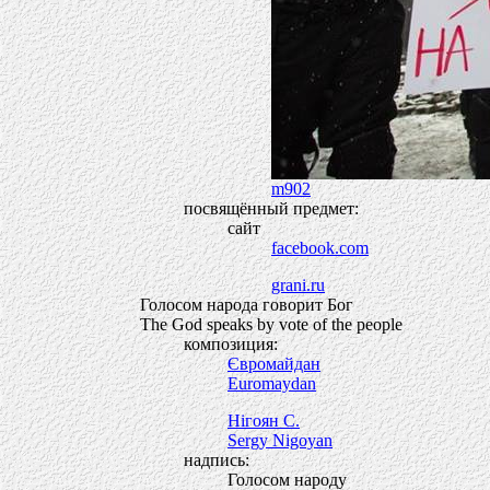
m902
посвящённый предмет:
сайт
facebook.com
grani.ru
Голосом народа говорит Бог
The God speaks by vote of the people
композиция:
Євромайдан
Euromaydan
Нігоян С.
Sergy Nigoyan
надпись:
Голосом народу