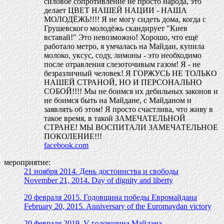
силовое сопротивление не просто народа, это
делает ЦВЕТ НАШЕЙ НАЦИИ - НАША
МОЛОДЁЖЬ!!!! Я не могу сидеть дома, когда с
Грушевского молодёжь скандирует "Киев
вставай!" Это невозможно! Хорошо, что ещё
работало метро, я умчалась на Майдан, купила
молоко, уксус, соду, лимоны - это необходимо
после отравления слезоточивым газом! Я - не
безразличный человек! Я ГОРЖУСЬ НЕ ТОЛЬКО
НАШЕЙ СТРАНОЙ, НО И ПЕРСОНАЛЬНО
СОБОЙ!!!! Мы не боимся их дебильных законов и
не боимся быть на Майдане, с Майданом и
заявлять об этом! Я просто счастлива, что живу в
такое время, в такой ЗАМЕЧАТЕЛЬНОЙ
СТРАНЕ! МЫ ВОСПИТАЛИ ЗАМЕЧАТЕЛЬНОЕ
ПОКОЛЕНИЕ!!!
facebook.com
мероприятие:
21 ноября 2014. День достоинства и свободы
November 21, 2014. Day of dignity and liberty
20 февраля 2015. Годовщина победы Евромайдана
February 20, 2015. Anniversary of the Euromaydan victory
20 февраля 2019. V годовщина Майдана