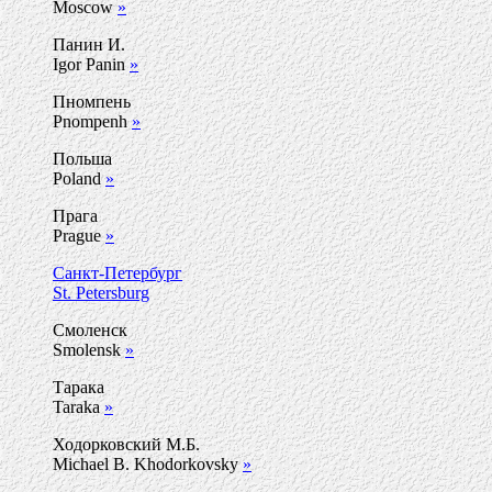
Moscow
»
Панин И.
Igor Panin
»
Пномпень
Pnompenh
»
Польша
Poland
»
Прага
Prague
»
Санкт-Петербург
St. Petersburg
Смоленск
Smolensk
»
Тарака
Taraka
»
Ходорковский М.Б.
Michael B. Khodorkovsky
»