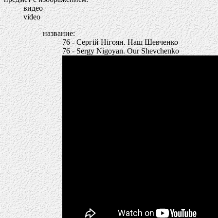
видео
video
название:
76 - Сергій Нігоян. Наш Шевченко
76 - Sergy Nigoyan. Our Shevchenko