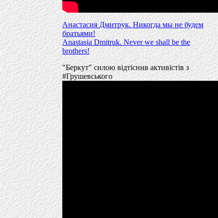
Анастасия Дмитрук. Никогда мы не будем
братьями!
Anastasia Dmitruk. Never we shall be the
brothers!
"Беркут" силою вiдтiснив активiстiв з
#Грушевського