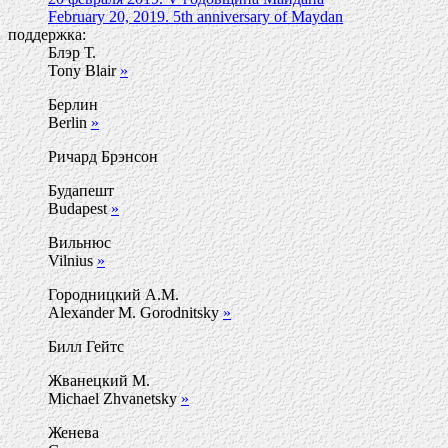
February 20, 2019. 5th anniversary of Maydan
поддержка:
Блэр Т.
Tony Blair
»
Берлин
Berlin
»
Ричард Брэнсон
Будапешт
Budapest
»
Вильнюс
Vilnius
»
Городницкий А.М.
Alexander M. Gorodnitsky
»
Билл Гейтс
Жванецкий М.
Michael Zhvanetsky
»
Женева