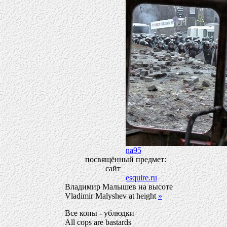
na95
посвящённый предмет:
сайт
esquire.ru
Владимир Малышев на высоте
Vladimir Malyshev at height
»
Все копы - ублюдки
All cops are bastards