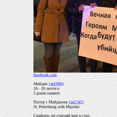
facebook.com
Майдан
{pt1990}
18 - 20 лютого
5 рокiв памяти
Питер с Майданом
{pt1745}
St. Petersburg with Maydan
Снайпер, не стреляй мне в глаз