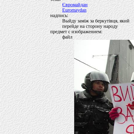
Євромайдан
Euromaydan
надпись:
Выйду замiж за беркутiвця, який
перейде на сторону народу
предмет с изображением:
файл