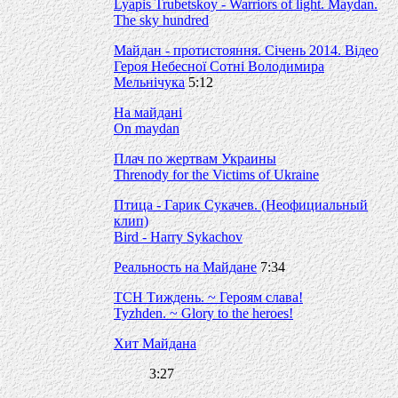
Lyapis Trubetskoy - Warriors of light. Maydan.
The sky hundred
Майдан - протистояння. Січень 2014. Відео
Героя Небесної Сотні Володимира
Мельнічука
5:12
На майдані
On maydan
Плач по жертвам Украины
Threnody for the Victims of Ukraine
Птица - Гарик Сукачев. (Неофициальный
клип)
Bird - Harry Sykachov
Реальность на Майдане
7:34
ТСН Тиждень. ~ Героям слава!
Tyzhden. ~ Glory to the heroes!
Хит Майдана
3:27