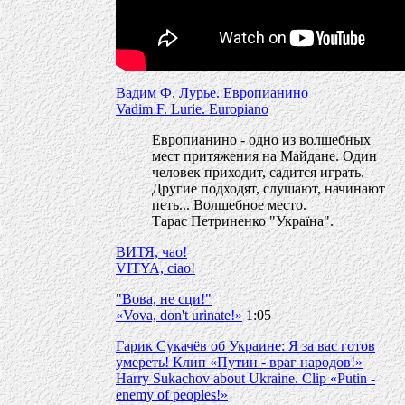
Вадим Ф. Лурье. Европианино
Vadim F. Lurie. Europiano
Европианино - одно из волшебных
мест притяжения на Майдане. Один
человек приходит, садится играть.
Другие подходят, слушают, начинают
петь... Волшебное место.
Тарас Петриненко "Україна".
ВИТЯ, чао!
VITYA, ciao!
"Вова, не сци!"
«Vova, don't urinate!»
1:05
Гарик Сукачёв об Украине: Я за вас готов
умереть! Клип «Путин - враг народов!»
Harry Sukachov about Ukraine. Clip «Putin -
enemy of peoples!»