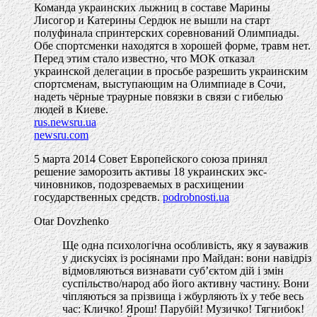
Команда украинских лыжниц в составе Марины
Лисогор и Катерины Сердюк не вышли на старт
полуфинала спринтерских соревнований Олимпиады.
Обе спортсменки находятся в хорошей форме, травм нет.
Перед этим стало известно, что МОК отказал
украинской делегации в просьбе разрешить украинским
спортсменам, выступающим на Олимпиаде в Сочи,
надеть чёрные траурные повязки в связи с гибелью
людей в Киеве.
rus.newsru.ua
newsru.com
5 марта 2014 Совет Европейского союза принял
решение заморозить активы 18 украинских экс-
чиновников, подозреваемых в расхищении
государственных средств.
podrobnosti.ua
Otar Dovzhenko
Ще одна психологічна особливість, яку я зауважив
у дискусіях із росіянами про Майдан: вони навідріз
відмовляються визнавати суб’єктом дій і змін
суспільство/народ або його активну частину. Вони
чіпляються за прізвища і жбурляють їх у тебе весь
час: Кличко! Ярош! Парубій! Музичко! Тягнибок!