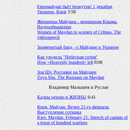
Евромайдан бьёт беркутов! 1 декабря,
Украина, Киев
3:58
Женщины Майдана - женщинам Крыма.
Видеообращение
Women of Maydan to women of Crimea. The
videospeech
Знаменитый бард - о Майдане и Украине
Как уходила "Небесная сотня"
How «Heavenly hundred» left
8:08
Зоя Шу. Россияне на Майдане
Zoya Shu. The Russians on Maydan
Владимир Малышев и Руслан
Кадры ценою в ЖИЗНЬ!
6:41
Киев. Майдан. Вечер 21-го февраля.
Выступление сотника
Kiev. Maydan. February 21. Speech of captain of
a troop of hundred warriors