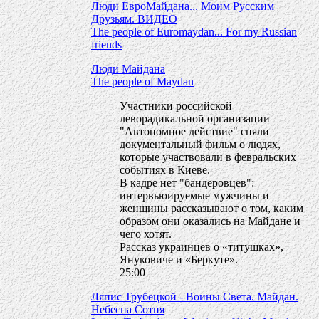
Люди ЕвроМайдана... Моим Русским
Друзьям. ВИДЕО
The people of Euromaydan... For my Russian
friends
Люди Майдана
The people of Maydan
Участники российской
леворадикальной организации
"Автономное действие" сняли
документальный фильм о людях,
которые участвовали в февральских
событиях в Киеве.
В кадре нет "бандеровцев":
интервьюируемые мужчины и
женщины рассказывают о том, каким
образом они оказались на Майдане и
чего хотят.
Рассказ украинцев о «титушках»,
Януковиче и «Беркуте».
25:00
Ляпис Трубецкой - Воины Света. Майдан.
Небесна Сотня