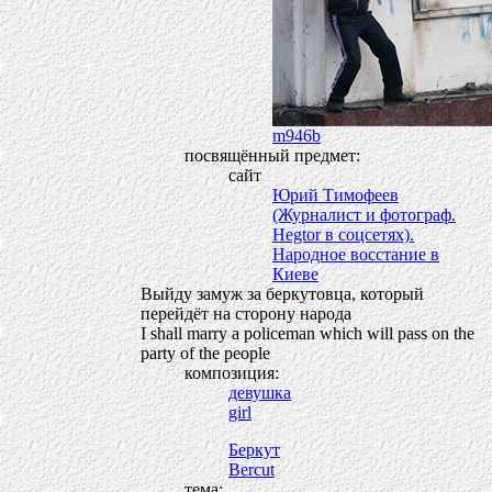
m946b
посвящённый предмет:
сайт
Юрий Тимофеев
(Журналист и фотограф.
Hegtor в соцсетях).
Народное восстание в
Киеве
Выйду замуж за беркутовца, который
перейдёт на сторону народа
I shall marry a policeman which will pass on the
party of the people
композиция:
девушка
girl
Беркут
Bercut
тема: