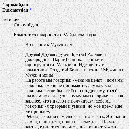
Євромайдан
Euromaydan
*
история:
Євромайдан
Комитет солидарности с Майданом издал
Воззвание к Мужчинам!
Друзья! Друзья друзей. Братья! Родные и
двоюродные. Парни! Одноклассники и
одногрупники. Мальчики! Идеалисты и
романтики! Солдаты! Бойцы и воины! Мужчины!
Мужи и мэны!
На работе мы говорим: «меня не ценят»; дома мы
говорим: «меня не понимают»; друзьям мы
говорим: «если бы все было по-другому, то я бы
им всем показал»; знакомым мы говорим: «я знаю
заранее, что ничего не получится»; себе мы
говорим: «я храбрый и умный, но мое время еще
не пришло».
Ребята, сегодня нам еще есть что терять. Это наши
семьи, наши дети, наши начатые дела. Но уже
завтра, единственное что у нас останется – это