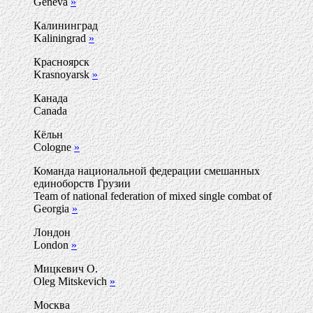
Geneva
»
Калининград
Kaliningrad
»
Красноярск
Krasnoyarsk
»
Канада
Canada
Кёльн
Cologne
»
Команда национальной федерации смешанных
единоборств Грузии
Team of national federation of mixed single combat of
Georgia
»
Лондон
London
»
Мицкевич О.
Oleg Mitskevich
»
Москва