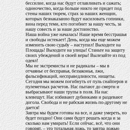
бессилие, когда нас будут отлавливать и сажать;
одиночество, когда больше никто не придет под
стены наших тюрем, страх за наших женщин,
которых безнаказанно будут насиловать гопники,
вина перед теми, кто погибнет за нашу честь, за
нашу совесть и за наше достоинство.
Наша война уже началась! Наше время бесстрашья
и свободы истекает! День, когда мы еще можем
изменить свою судьбу – наступил! Выходите на
Площадь! Выходите на улицы! Станьте на защиту
своих убеждений и своей веры! Вылезайте из под
одеял!
Мы не экстремисты и не радикалы – мы в
отчаянье от бесправья, беззаконья, лжи,
фальсификаций, несправедливости, нищеты.
Сегодня мы можем погибнуть от пуль снайперов и
пулеметных расчетов. Нас пытают до смерти и
выбрасывают наши трупы в поля. На нас
клевещут. Нас избивают дубинками и раздевают
догола. Свобода и не рабская жизнь по-другому не
дается!
Завтра мы будем готовы на все, и даже умереть, но
будет поздно! Они сами будут решать когда и за
сколько нам умирать! Если сейчас, всё, что они
говорят, – это тотальная ложь, то завтра ложью