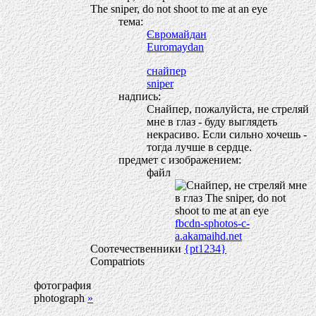
The sniper, do not shoot to me at an eye
тема:
Євромайдан
Euromaydan
снайпер
sniper
надпись:
Снайпер, пожалуйста, не стреляй
мне в глаз - буду выглядеть
некрасиво. Если сильно хочешь -
тогда лучше в сердце.
предмет с изображением:
файл
fbcdn-sphotos-c-
a.akamaihd.net
Соотечественники
{pt1234}
Compatriots
фотография
photograph
»