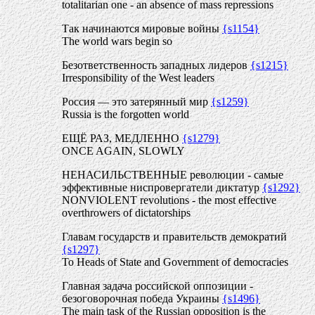
totalitarian one - an absence of mass repressions
Так начинаются мировые войны
{s1154}
The world wars begin so
Безответственность западных лидеров
{s1215}
Irresponsibility of the West leaders
Россия — это затерянный мир
{s1259}
Russia is the forgotten world
ЕЩЁ РАЗ, МЕДЛЕННО
{s1279}
ONCE AGAIN, SLOWLY
НЕНАСИЛЬСТВЕННЫЕ революции - самые
эффективные ниспровергатели диктатур
{s1292}
NONVIOLENT revolutions - the most effective
overthrowers of dictatorships
Главам государств и правительств демократий
{s1297}
To Heads of State and Government of democracies
Главная задача российской оппозиции -
безоговорочная победа Украины
{s1496}
The main task of the Russian opposition is the