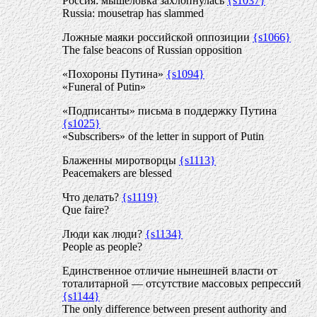
Россия: мышеловка захлопнулась
{s1037}
Russia: mousetrap has slammed
Ложные маяки российской оппозиции
{s1066}
The false beacons of Russian opposition
«Похороны Путина»
{s1094}
«Funeral of Putin»
«Подписанты» письма в поддержку Путина
{s1025}
«Subscribers» of the letter in support of Putin
Блаженны миротворцы
{s1113}
Peacemakers are blessed
Что делать?
{s1119}
Que faire?
Люди как люди?
{s1134}
People as people?
Единственное отличие нынешней власти от
тоталитарной — отсутствие массовых репрессий
{s1144}
The only difference between present authority and