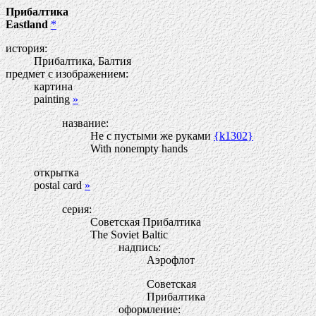
Прибалтика
Eastland
*
история:
Прибалтика, Балтия
предмет с изображением:
картина
painting
»
название:
Не с пустыми же руками
{k1302}
With nonempty hands
открытка
postal card
»
серия:
Советская Прибалтика
The Soviet Baltic
надпись:
Аэрофлот
Советская
Прибалтика
оформление: