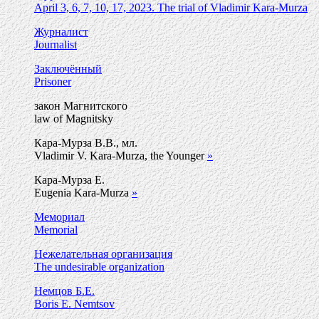
April 3, 6, 7, 10, 17, 2023. The trial of Vladimir Kara-Murza
Журналист
Journalist
Заключённый
Prisoner
закон Магнитского
law of Magnitsky
Кара-Мурза В.В., мл.
Vladimir V. Kara-Murza, the Younger
»
Кара-Мурза Е.
Eugenia Kara-Murza
»
Мемориал
Memorial
Нежелательная организация
The undesirable organization
Немцов Б.Е.
Boris E. Nemtsov