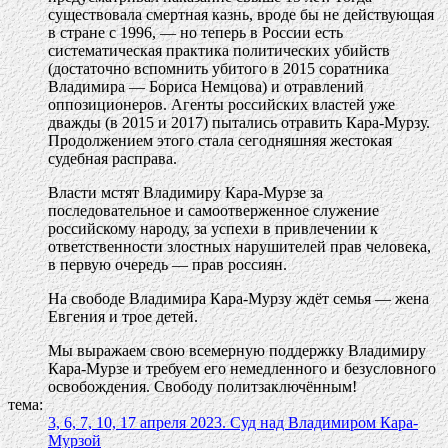
существовала смертная казнь, вроде бы не действующая
в стране с 1996, — но теперь в России есть
систематическая практика политических убийств
(достаточно вспомнить убитого в 2015 соратника
Владимира — Бориса Немцова) и отравлений
оппозиционеров. Агенты российских властей уже
дважды (в 2015 и 2017) пытались отравить Кара-Мурзу.
Продолжением этого стала сегодняшняя жестокая
судебная расправа.
Власти мстят Владимиру Кара-Мурзе за
последовательное и самоотверженное служение
российскому народу, за успехи в привлечении к
ответственности злостных нарушителей прав человека,
в первую очередь — прав россиян.
На свободе Владимира Кара-Мурзу ждёт семья — жена
Евгения и трое детей.
Мы выражаем свою всемерную поддержку Владимиру
Кара-Мурзе и требуем его немедленного и безусловного
освобождения. Свободу политзаключённым!
тема:
3, 6, 7, 10, 17 апреля 2023. Суд над Владимиром Кара-
Мурзой