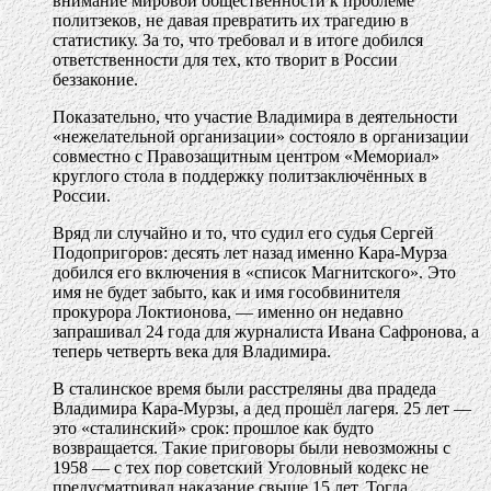
внимание мировой общественности к проблеме
политзеков, не давая превратить их трагедию в
статистику. За то, что требовал и в итоге добился
ответственности для тех, кто творит в России
беззаконие.
Показательно, что участие Владимира в деятельности
«нежелательной организации» состояло в организации
совместно с Правозащитным центром «Мемориал»
круглого стола в поддержку политзаключённых в
России.
Вряд ли случайно и то, что судил его судья Сергей
Подопригоров: десять лет назад именно Кара-Мурза
добился его включения в «список Магнитского». Это
имя не будет забыто, как и имя гособвинителя
прокурора Локтионова, — именно он недавно
запрашивал 24 года для журналиста Ивана Сафронова, а
теперь четверть века для Владимира.
В сталинское время были расстреляны два прадеда
Владимира Кара-Мурзы, а дед прошёл лагеря. 25 лет —
это «сталинский» срок: прошлое как будто
возвращается. Такие приговоры были невозможны с
1958 — с тех пор советский Уголовный кодекс не
предусматривал наказание свыше 15 лет. Тогда