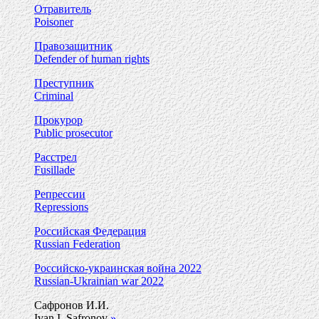
Отравитель
Poisoner
Правозащитник
Defender of human rights
Преступник
Criminal
Прокурор
Public prosecutor
Расстрел
Fusillade
Репрессии
Repressions
Российская Федерация
Russian Federation
Российско-украинская война 2022
Russian-Ukrainian war 2022
Сафронов И.И.
Ivan I. Safronov
»