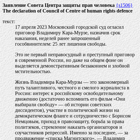
Заявление Совета Центра защиты прав человека
{s1506}
The declaration of Council of Centre of human rights defence
текст:
17 апреля 2023 Московский городской суд огласил
приговор Владимиру Кара-Мурзе, назначив срок
наказания, неделей ранее запрошенный
гособвинителем: 25 лет лишения свободы.
Это не первый неправосудный и преступный приговор
в современной России, но даже на общем фоне он
выделяется демонстративным беззаконием и злобной
мстительностью.
Жизнь Владимира Кара-Мурзы — это закономерный
путь талантливого, честного и смелого журналиста в
России: интерес к российскому освободительному
движению (достаточно вспомнить его фильм «Они
выбирали свободу» — об истории советских
диссидентов), участие в политической жизни на
демократическом фланге и сотрудничество с Борисом
Немцовым, приход в правозащиту, борьба за права
политзеков, стремление наказать организаторов и
соучастников репрессий. Именно за последнее, — за
продвижение «списка Магнитского», — Владимир