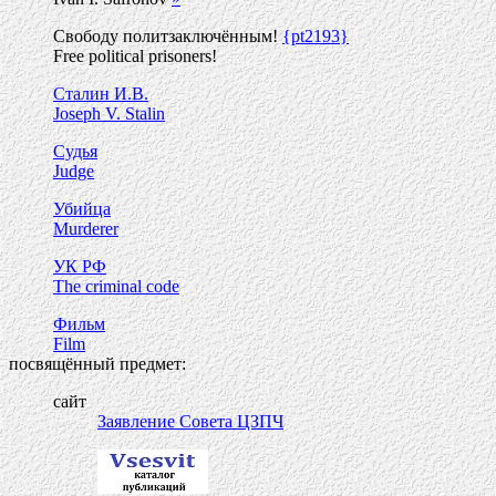
Свободу политзаключённым!
{pt2193}
Free political prisoners!
Сталин И.В.
Joseph V. Stalin
Судья
Judge
Убийца
Murderer
УК РФ
The criminal code
Фильм
Film
посвящённый предмет:
сайт
Заявление Совета ЦЗПЧ