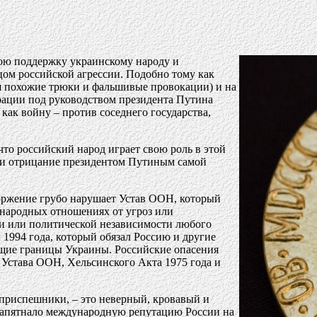
ою поддержку украинскому народу и
цом российской агрессии. Подобно тому как
уя похожие трюки и фальшивые провокации) и на
рации под руководством президента Путина
как войну – против соседнего государства,
что российский народ играет свою роль в этой
я и отрицание президентом Путиным самой
торжение грубо нарушает Устав ООН, который
ународных отношениях от угроз или
и или политической независимости любого
1994 года, который обязал Россию и другие
ющие границы Украины. Российские опасения
 Устава ООН, Хельсинского Акта 1975 года и
 приспешники, – это неверный, кровавый и
 запятнало международную репутацию России на