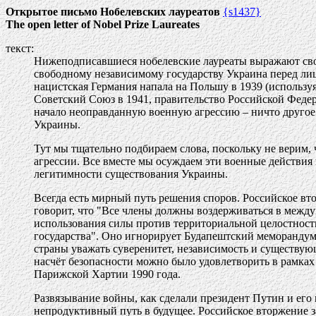
Открытое письмо Нобелевских лауреатов
{s1437}
The open letter of Nobel Prize Laureates
текст:
Нижеподписавшиеся нобелевские лауреаты выражают св
свободному независимому государству Украина перед ли
нацистская Германия напала на Польшу в 1939 (использ
Советский Союз в 1941, правительство Российской Феде
начало неоправданную военную агрессию – ничто другое 
Украины.
Тут мы тщательно подбираем слова, поскольку не верим, 
агрессии. Все вместе мы осуждаем эти военные действи
легитимности существования Украины.
Всегда есть мирный путь решения споров. Российское в
говорит, что "Все члены должны воздерживаться в межд
использования силы против территориальной целостност
государства". Оно игнорирует Будапештский меморандум 
страны уважать суверенитет, независимость и существу
насчёт безопасности можно было удовлетворить в рамках
Парижской Хартии 1990 года.
Развязывание войны, как сделали президент Путин и его
непродуктивный путь в будущее. Российское вторжение