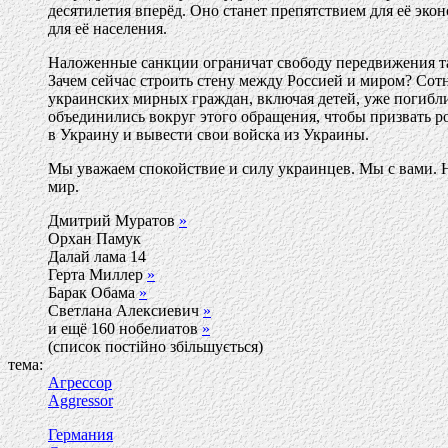
десятилетия вперёд. Оно станет препятствием для её эко
для её населения.
Наложенные санкции ограничат свободу передвижения т
Зачем сейчас строить стену между Россией и миром? Со
украинских мирных граждан, включая детей, уже погибли
объединились вокруг этого обращения, чтобы призвать р
в Украину и вывести свои войска из Украины.
Мы уважаем спокойствие и силу украинцев. Мы с вами. Н
мир.
Дмитрий Муратов
»
Орхан Памук
Далай лама 14
Герта Миллер
»
Барак Обама
»
Светлана Алексиевич
»
и ещё 160 нобелиатов
»
(список постійно збільшується)
тема:
Агрессор
Aggressor
Германия