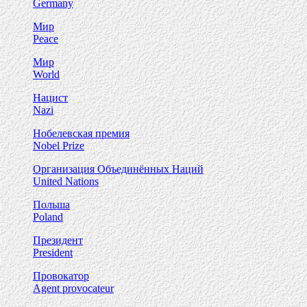
Germany
Мир
Peace
Мир
World
Нацист
Nazi
Нобелевская премия
Nobel Prize
Организация Объединённых Наций
United Nations
Польша
Poland
Президент
President
Провокатор
Agent provocateur