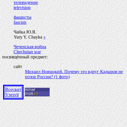
телевидение
television
фашисты
fascists
Чайка Ю.Я.
Yury Y. Chayka
»
Чеченская война
Chechnian war
посвящённый предмет:
сайт
Михаил Новицкий. Почему это вдруг Кадыров не
позор России? (1 фото)
Всесвит
Vsesvit