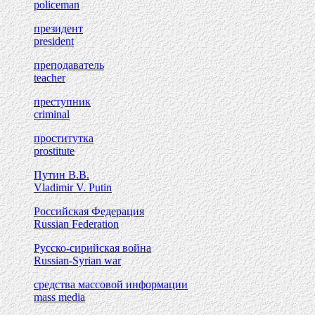
policeman
президент
president
преподаватель
teacher
преступник
criminal
проститутка
prostitute
Путин В.В.
Vladimir V. Putin
Российская Федерация
Russian Federation
Русско-сирийская война
Russian-Syrian war
средства массовой информации
mass media