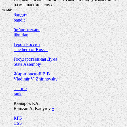
размышление вслух.
тема:
бандит
bandit
библиотекарь
librarian
Герой России
The hero of Russia
Государственная Дума
State Assembly
Жириновский В.В.
Vladimir V. Zhirinovsky
звание
rank
Кадыров Р.А.
Ramzan A. Kadyrov
»
КГБ
CSS