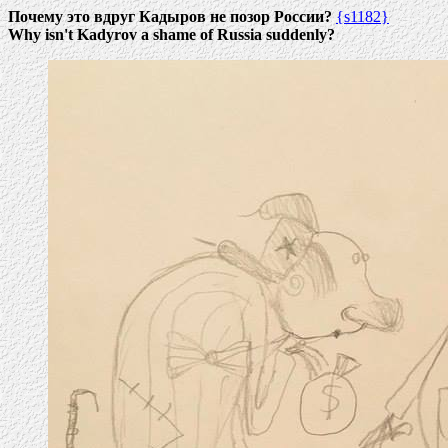
Почему это вдруг Кадыров не позор России?
{s1182}
Why isn't Kadyrov a shame of Russia suddenly?