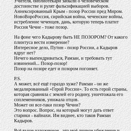
Учителя, библиотекари забыли о человеческом
достоинстве и рулят фальсификацией выборов.
Аннексированный Крым - позор России пред Миром.
НовоВороРоссия, сирийская война, чеченские войны,
истребление чеченцев, дань, которую теперь платит
Россия Чечне - тоже позор.
На фоне чего Кадырову быть НЕ ПОЗОРОМ? От какого
плинтуса вести измерение?
Интересное дело, Путин - позор России, а Кадыров
вдруг нет?
Нечего выпендриваться, Рамзан, и требовать тут
извинений... Позор-позор!
Позор на позоре едет и позором погоняет.
P.S.
А может, всё ещё гораздо хуже? Рамзан - он же
медалированный «Герой России». То есть герой страны,
которая сравняла с землей его родину, уничтожала его
соплеменников, унижала отцов.
Может он все-таки позор Чечни?
Это вопрос. Вопрос, на который могут дать ответ
старики - вайнахи. Им виднее, кто таков Рамзан
Кадыров.
Всё выше изложенное - это моё личное убеждение и