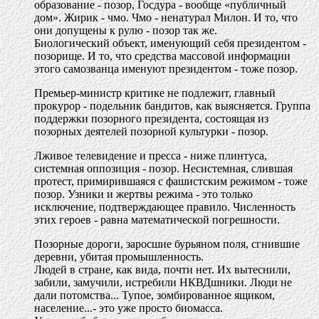
образование - позор, Госдура - вообще «публичный
дом». Жирик - чмо. Чмо - ненатурал Милон. И то, что
они допущены к рулю - позор так же.
Биологический объект, именующий себя президентом -
позорище. И то, что средства массовой информации
этого самозванца именуют президентом - тоже позор.
Премьер-министр критике не подлежит, главный
прокурор - подельник бандитов, как выясняется. Группа
поддержки позорного президента, состоящая из
позорных деятелей позорной культурки - позор.
Лживое телевидение и пресса - ниже плинтуса,
системная оппозиция - позор. Несистемная, слившая
протест, примирившаяся с фашистским режимом - тоже
позор. Узники и жертвы режима - это только
исключение, подтверждающее правило. Численность
этих героев - равна математической погрешности.
Позорные дороги, заросшие бурьяном поля, сгнившие
деревни, убитая промышленность.
Людей в стране, как вида, почти нет. Их вытеснили,
забили, замучили, истребили НКВДшники. Люди не
дали потомства... Тупое, зомбированное ящиком,
население...- это уже просто биомасса.