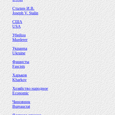
Сталин И.В.
Joseph V. Stalin
США
USA
Убийца
Murderer
Украина
Ukraine
Фашисты
Fascists
Харьков
Kharkov
Хозяйство народное
Economic
Чиновник
Bureaucrat