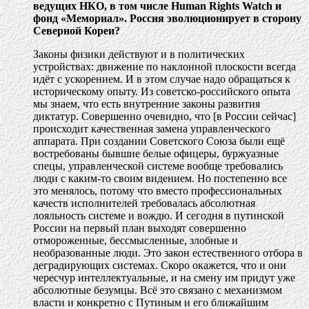
ведущих НКО, в том числе Human Rights Watch и
фонд «Мемориал». Россия эволюционирует в сторону
Северной Кореи?
Законы физики действуют и в политических
устройствах: движение по наклонной плоскости всегда
идёт с ускорением. И в этом случае надо обращаться к
историческому опыту. Из советско-российского опыта
мы знаем, что есть внутренние законы развития
диктатур. Совершенно очевидно, что [в России сейчас]
происходит качественная замена управленческого
аппарата. При создании Советского Союза были ещё
востребованы бывшие белые офицеры, буржуазные
спецы, управленческой системе вообще требовались
люди с каким-то своим видением. Но постепенно все
это менялось, потому что вместо профессиональных
качеств исполнителей требовалась абсолютная
лояльность системе и вождю. И сегодня в путинской
России на первый план выходят совершенно
отмороженные, бессмысленные, злобные и
необразованные люди. Это закон естественного отбора в
деградирующих системах. Скоро окажется, что и они
чересчур интеллектуальные, и на смену им придут уже
абсолютные безумцы. Всё это связано с механизмом
власти и конкретно с Путиным и его ближайшим