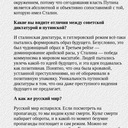
окружением, потому что сегодняшняя власть Путина
является абсолютной и объективно сопоставимой с той,
которую имел Сталин.
Какие вы видите отличия между советской
диктатурой и путинской?
И сталинская диктатура, и гитлеровский режим всё-таки
пытались формировать образ будущего. Безусловно, это
был чудовищный образ: в Третьем рейхе —
доминирование арийской расы, у Сталина — победа
коммунизма в мировом масштабе. Людей пытались
увлечь какой-то идеей будущего, и эта идея подавалась
как позитивная. Понятно, что она была кровавой,
устланной преступлениями, но её оборачивали в
позитивную упаковку. Уникальность путинской
диктатуры в том, что она даже преступного видения
будущего не предлагает.
А как же русский мир?
Русский мир испарился. Если посмотреть на
пропаганду, то мы видим культ смерти. Культ смерти
набирает обороты, и в какой-то момент безумие
пропаганды поглощает и сам режим. Можно не