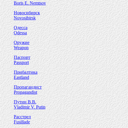
Boris E. Nemtsov
Новосибирск
Novosibirsk
Одесса
Odessa
Оружие
Weapon
Паспорт
Passport
Прибалтика
Eastland
Пропагандист
Propagandist
Путин В.В.
Vladimir V. Putin
Расстрел
Fusillade