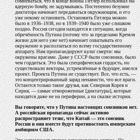
сомневаться, что в конце войны Гитлер использовал бы
ядерную бомбу, не задумываясь. Постепенно безумие
диктатора начинает передаваться окружающим, и его
уже некому остановить. Остановить Гитлера можно
было в 1936–1938, но в 1939–1940 было уже слишком
поздно. Россия сегодня находится в ситуации, когда
обречённость Путина (потому что за пределами Кремля
жизни для него уже нет) начинает охватывать его
окружение и расползаться по всему государственному
аппарату. Нам пропагандируют культ смерти: мы
окружены врагами. Даже у СССР были союзники, было
чем гордиться. Это была специфическая гордость, но
существовали векторы, устремлённые в будущее, имелся
проект. Проекта Путина не существует. Все, что есть, —
это концентрированный заряд ненависти, что все враги.
Остаются только такие друзья, как Северная Корея и
Сирия, — самые отмороженные [диктатуры], которые
находятся даже не на периферии, а на свалке истории.
Вы говорите, что у Путина настоящих союзников нет.
А российская пропаганда сейчас активно
распространяет тезис, что Китай — это союзник
России и они вместе будут противостоять имперским
амбициям США.