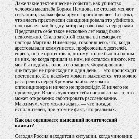
Даже такие тектонические события, как убийство
человека масштаба Бориса Немцова, не столько меняют
ситуацию, сколько фиксируют происходящее. Тот факт,
что власть практически санкционировала это убийство,
показывает нам бездну, которая разверзлась перед нами.
Представить себе такое несколько лет назад было
невозможно. Стала затёртой ссылка на немецкого
пастора Мартина Нимёллера, говорившего, что, когда
арестовывали коммунистов, профсоюзных деятелей,
евреев, он не протестовал, потому что не был ни одним
из них, но когда пришли за ним, не осталось никого, кто
мог бы поднять голос в его защиту. Формирование
диктатуры не происходит в один день — это происходит
постепенно. И в какой-то момент выясняется, что можно
расстрелять перед Кремлём наиболее яркого
оппозиционера и ничего не произойдёт. И ничего не
происходит. Власть чувствует себя настолько нагло, что
может откровенно саботировать расследование.
Максимум, чего можно ждать, — что посадят
исполнителей, при этом не факт, что реальных.
Как вы оцениваете нынешний политический
климат?
Сегодня Россия находится в ситуации, когда чиновник