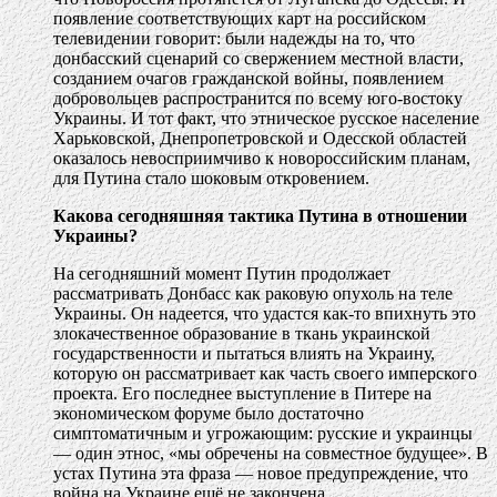
появление соответствующих карт на российском
телевидении говорит: были надежды на то, что
донбасский сценарий со свержением местной власти,
созданием очагов гражданской войны, появлением
добровольцев распространится по всему юго-востоку
Украины. И тот факт, что этническое русское население
Харьковской, Днепропетровской и Одесской областей
оказалось невосприимчиво к новороссийским планам,
для Путина стало шоковым откровением.
Какова сегодняшняя тактика Путина в отношении
Украины?
На сегодняшний момент Путин продолжает
рассматривать Донбасс как раковую опухоль на теле
Украины. Он надеется, что удастся как-то впихнуть это
злокачественное образование в ткань украинской
государственности и пытаться влиять на Украину,
которую он рассматривает как часть своего имперского
проекта. Его последнее выступление в Питере на
экономическом форуме было достаточно
симптоматичным и угрожающим: русские и украинцы
— один этнос, «мы обречены на совместное будущее». В
устах Путина эта фраза — новое предупреждение, что
война на Украине ещё не закончена.