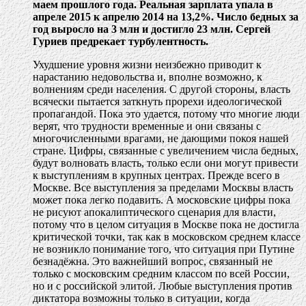
маем прошлого года. Реальная зарплата упала в
апреле 2015 к апрелю 2014 на 13,2%. Число бедных за
год выросло на 3 млн и достигло 23 млн. Сергей
Гуриев предрекает турбулентность.
Ухудшение уровня жизни неизбежно приводит к
нарастанию недовольства и, вполне возможно, к
волнениям среди населения. С другой стороны, власть
всячески пытается заткнуть прорехи идеологической
пропагандой. Пока это удается, потому что многие люди
верят, что трудности временные и они связаны с
многочисленными врагами, не дающими покоя нашей
стране. Цифры, связанные с увеличением числа бедных,
будут волновать власть, только если они могут привести
к выступлениям в крупных центрах. Прежде всего в
Москве. Все выступления за пределами Москвы власть
может пока легко подавить. А московские цифры пока
не рисуют апокалиптического сценария для власти,
потому что в целом ситуация в Москве пока не достигла
критической точки, так как в московском среднем классе
не возникло понимание того, что ситуация при Путине
безнадёжна. Это важнейший вопрос, связанный не
только с московским средним классом по всей России,
но и с российской элитой. Любые выступления против
диктатора возможны только в ситуации, когда