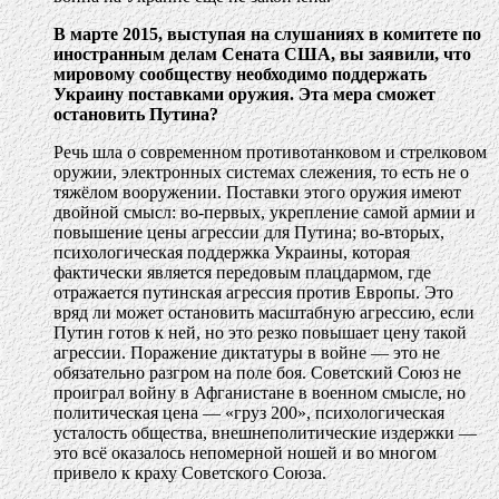
В марте 2015, выступая на слушаниях в комитете по
иностранным делам Сената США, вы заявили, что
мировому сообществу необходимо поддержать
Украину поставками оружия. Эта мера сможет
остановить Путина?
Речь шла о современном противотанковом и стрелковом
оружии, электронных системах слежения, то есть не о
тяжёлом вооружении. Поставки этого оружия имеют
двойной смысл: во-первых, укрепление самой армии и
повышение цены агрессии для Путина; во-вторых,
психологическая поддержка Украины, которая
фактически является передовым плацдармом, где
отражается путинская агрессия против Европы. Это
вряд ли может остановить масштабную агрессию, если
Путин готов к ней, но это резко повышает цену такой
агрессии. Поражение диктатуры в войне — это не
обязательно разгром на поле боя. Советский Союз не
проиграл войну в Афганистане в военном смысле, но
политическая цена — «груз 200», психологическая
усталость общества, внешнеполитические издержки —
это всё оказалось непомерной ношей и во многом
привело к краху Советского Союза.