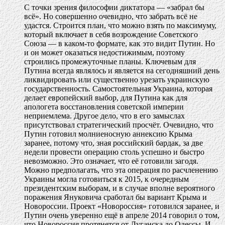
С точки зрения философии диктатора — «забрал бы
всё». Но совершенно очевидно, что забрать всё не
удастся. Строится план, что можно взять по максимуму,
который включает в себя возрождение Советского
Союза — в каком-то формате, как это видит Путин. Но
и он может оказаться недостижимым, поэтому
строились промежуточные планы. Ключевым для
Путина всегда являлось и является на сегодняшний день
ликвидировать или существенно урезать украинскую
государственность. Самостоятельная Украина, которая
делает европейский выбор, для Путина как для
апологета восстановления советской империи
неприемлема. Другое дело, что в его замыслах
присутствовал стратегический просчёт. Очевидно, что
Путин готовил молниеносную аннексию Крыма
заранее, потому что, зная российский бардак, за две
недели провести операцию столь успешно и быстро
невозможно. Это означает, что её готовили загодя.
Можно предполагать, что эта операция по расчленению
Украины могла готовиться к 2015, к очередным
президентским выборам, и в случае вполне вероятного
поражения Януковича сработал бы вариант Крыма и
Новороссии. Проект «Новороссия» готовился заранее, и
Путин очень уверенно ещё в апреле 2014 говорил о том,
что Новороссия протянется от Луганска до Одессы. И