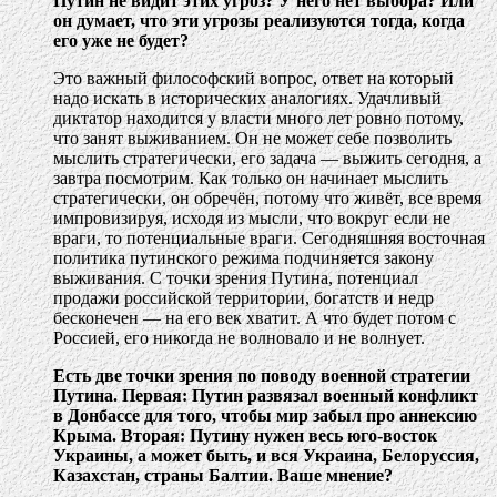
Путин не видит этих угроз? У него нет выбора? Или
он думает, что эти угрозы реализуются тогда, когда
его уже не будет?
Это важный философский вопрос, ответ на который
надо искать в исторических аналогиях. Удачливый
диктатор находится у власти много лет ровно потому,
что занят выживанием. Он не может себе позволить
мыслить стратегически, его задача — выжить сегодня, а
завтра посмотрим. Как только он начинает мыслить
стратегически, он обречён, потому что живёт, все время
импровизируя, исходя из мысли, что вокруг если не
враги, то потенциальные враги. Сегодняшняя восточная
политика путинского режима подчиняется закону
выживания. С точки зрения Путина, потенциал
продажи российской территории, богатств и недр
бесконечен — на его век хватит. А что будет потом с
Россией, его никогда не волновало и не волнует.
Есть две точки зрения по поводу военной стратегии
Путина. Первая: Путин развязал военный конфликт
в Донбассе для того, чтобы мир забыл про аннексию
Крыма. Вторая: Путину нужен весь юго-восток
Украины, а может быть, и вся Украина, Белоруссия,
Казахстан, страны Балтии. Ваше мнение?