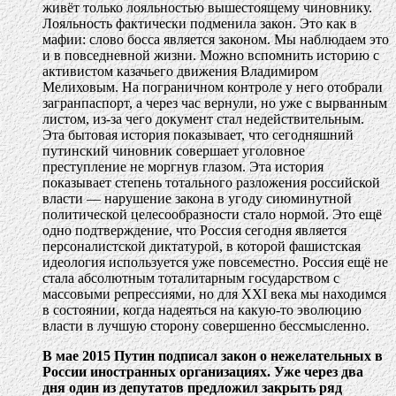
живёт только лояльностью вышестоящему чиновнику.
Лояльность фактически подменила закон. Это как в
мафии: слово босса является законом. Мы наблюдаем это
и в повседневной жизни. Можно вспомнить историю с
активистом казачьего движения Владимиром
Мелиховым. На пограничном контроле у него отобрали
загранпаспорт, а через час вернули, но уже с вырванным
листом, из-за чего документ стал недействительным.
Эта бытовая история показывает, что сегодняшний
путинский чиновник совершает уголовное
преступление не моргнув глазом. Эта история
показывает степень тотального разложения российской
власти — нарушение закона в угоду сиюминутной
политической целесообразности стало нормой. Это ещё
одно подтверждение, что Россия сегодня является
персоналистской диктатурой, в которой фашистская
идеология используется уже повсеместно. Россия ещё не
стала абсолютным тоталитарным государством с
массовыми репрессиями, но для XXI века мы находимся
в состоянии, когда надеяться на какую-то эволюцию
власти в лучшую сторону совершенно бессмысленно.
В мае 2015 Путин подписал закон о нежелательных в
России иностранных организациях. Уже через два
дня один из депутатов предложил закрыть ряд