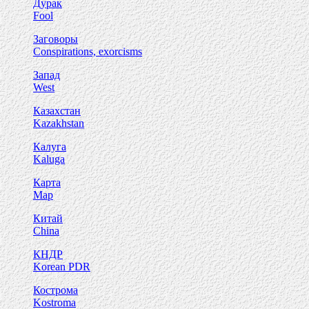
Дурак
Fool
Заговоры
Conspirations, exorcisms
Запад
West
Казахстан
Kazakhstan
Калуга
Kaluga
Карта
Map
Китай
China
КНДР
Korean PDR
Кострома
Kostroma