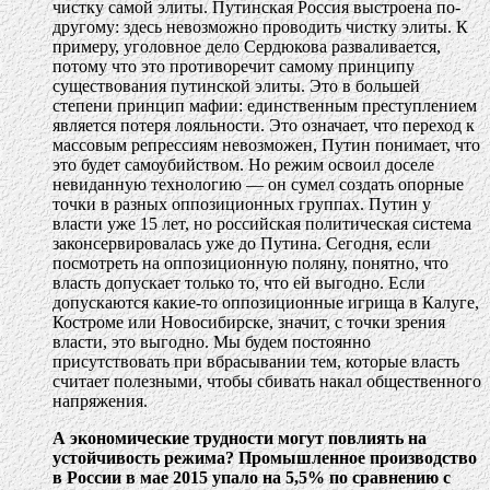
чистку самой элиты. Путинская Россия выстроена по-
другому: здесь невозможно проводить чистку элиты. К
примеру, уголовное дело Сердюкова разваливается,
потому что это противоречит самому принципу
существования путинской элиты. Это в большей
степени принцип мафии: единственным преступлением
является потеря лояльности. Это означает, что переход к
массовым репрессиям невозможен, Путин понимает, что
это будет самоубийством. Но режим освоил доселе
невиданную технологию — он сумел создать опорные
точки в разных оппозиционных группах. Путин у
власти уже 15 лет, но российская политическая система
законсервировалась уже до Путина. Сегодня, если
посмотреть на оппозиционную поляну, понятно, что
власть допускает только то, что ей выгодно. Если
допускаются какие-то оппозиционные игрища в Калуге,
Костроме или Новосибирске, значит, с точки зрения
власти, это выгодно. Мы будем постоянно
присутствовать при вбрасывании тем, которые власть
считает полезными, чтобы сбивать накал общественного
напряжения.
А экономические трудности могут повлиять на
устойчивость режима? Промышленное производство
в России в мае 2015 упало на 5,5% по сравнению с