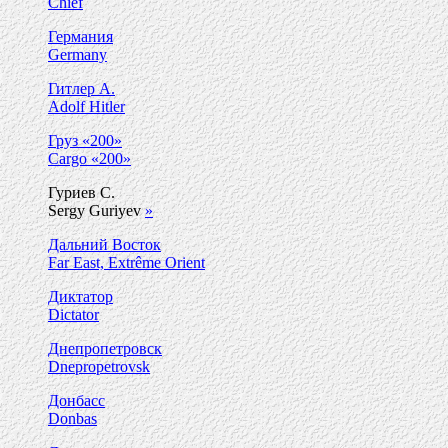
Chief
Германия
Germany
Гитлер А.
Adolf Hitler
Груз «200»
Cargo «200»
Гуриев С.
Sergy Guriyev
»
Дальний Восток
Far East, Extrême Orient
Диктатор
Dictator
Днепропетровск
Dnepropetrovsk
Донбасс
Donbas