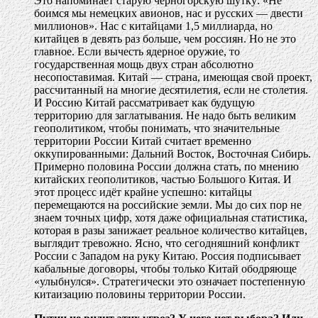
Это напоминает старую черногорскую шутку: «Не
боимся мы немецких авионов, нас и русских — двести
миллионов». Нас с китайцами 1,5 миллиарда, но
китайцев в девять раз больше, чем россиян. Но не это
главное. Если вычесть ядерное оружие, то
государственная мощь двух стран абсолютно
несопоставимая. Китай — страна, имеющая свой проект,
рассчитанный на многие десятилетия, если не столетия.
И Россию Китай рассматривает как будущую
территорию для заглатывания. Не надо быть великим
геополитиком, чтобы понимать, что значительные
территории России Китай считает временно
оккупированными: Дальний Восток, Восточная Сибирь.
Примерно половина России должна стать, по мнению
китайских геополитиков, частью Большого Китая. И
этот процесс идёт крайне успешно: китайцы
перемещаются на российские земли. Мы до сих пор не
знаем точных цифр, хотя даже официальная статистика,
которая в разы занижает реальное количество китайцев,
выглядит тревожно. Ясно, что сегодняшний конфликт
России с Западом на руку Китаю. Россия подписывает
кабальные договоры, чтобы только Китай ободряюще
«улыбнулся». Стратегически это означает постепенную
китаизацию половины территории России.