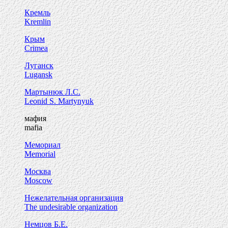
Кремль
Kremlin
Крым
Crimea
Луганск
Lugansk
Мартынюк Л.С.
Leonid S. Martynyuk
мафия
mafia
Мемориал
Memorial
Москва
Moscow
Нежелательная организация
The undesirable organization
Немцов Б.Е.