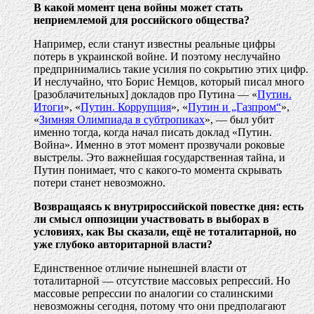
В какой момент цена войны может стать
неприемлемой для российского общества?
Например, если станут известны реальные цифры
потерь в украинской войне. И поэтому неслучайно
предпринимались такие усилия по сокрытию этих цифр.
И неслучайно, что Борис Немцов, который писал много
[разоблачительных] докладов про Путина — «
Путин.
Итоги
», «
Путин. Коррупция
», «
Путин и „Газпром“
»,
«
Зимняя Олимпиада в субтропиках
», — был убит
именно тогда, когда начал писать доклад «Путин.
Война». Именно в этот момент прозвучали роковые
выстрелы. Это важнейшая государственная тайна, и
Путин понимает, что с какого-то момента скрывать
потери станет невозможно.
Возвращаясь к внутрироссийской повестке дня: есть
ли смысл оппозиции участвовать в выборах в
условиях, как Вы сказали, ещё не тоталитарной, но
уже глубоко авторитарной власти?
Единственное отличие нынешней власти от
тоталитарной — отсутствие массовых репрессий. Но
массовые репрессии по аналогии со сталинскими
невозможны сегодня, потому что они предполагают