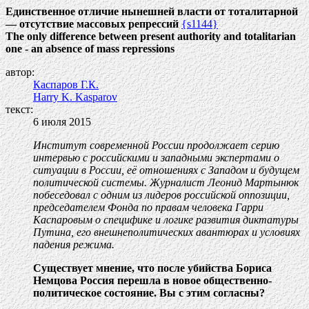
Единственное отличие нынешней власти от тоталитарной
— отсутствие массовых репрессий
{s1144}
The only difference between present authority and totalitarian
one - an absence of mass repressions
автор:
Каспаров Г.К.
Harry K. Kasparov
текст:
6 июля 2015
Институт современной России продолжает серию
интервью с российскими и западными экспертами о
ситуации в России, её отношениях с Западом и будущем
политической системы. Журналист Леонид Мартынюк
побеседовал с одним из лидеров российской оппозиции,
председателем Фонда по правам человека Гарри
Каспаровым о специфике и логике развития диктатуры
Путина, его внешнеполитических авантюрах и условиях
падения режима.
Существует мнение, что после убийства Бориса
Немцова Россия перешла в новое общественно-
политическое состояние. Вы с этим согласны?