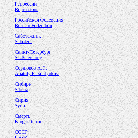
Репрессии
Repressions
Российская Федерация
Russian Federation
Саботажник
Saboteur
Санкт-Петербург
St.-Petersburg
Сердюков А.Э.
Anatoly E. Serdyukov
Сибирь
Siberia
Сирия
Syria
Смерть
King of terrors
СССР
USSR