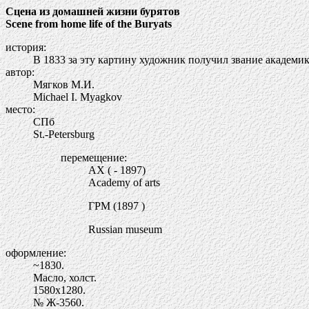
Сцена из домашней жизни бурятов
Scene from home life of the Buryats
история:
В 1833 за эту картину художник получил звание академик
автор:
Мягков М.И.
Michael I. Myagkov
место:
СПб
St.-Petersburg
перемещение:
АХ ( - 1897)
Academy of arts
ГРМ (1897 )
Russian museum
оформление:
~1830.
Масло, холст.
1580х1280.
№ Ж-3560.