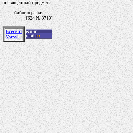
посвящённый предмет:
библиография
[624 № 3719]
Всесвит
Vsesvit