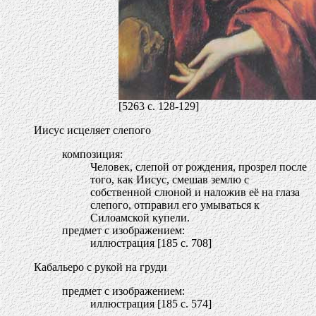
[5263 c. 128-129]
Иисус исцеляет слепого
композиция:
Человек, слепой от рождения, прозрел после
того, как Иисус, смешав землю с
собственной слюной и наложив её на глаза
слепого, отправил его умываться к
Силоамской купели.
предмет с изображением:
иллюстрация [185 c. 708]
Кабальеро с рукой на груди
предмет с изображением:
иллюстрация [185 c. 574]