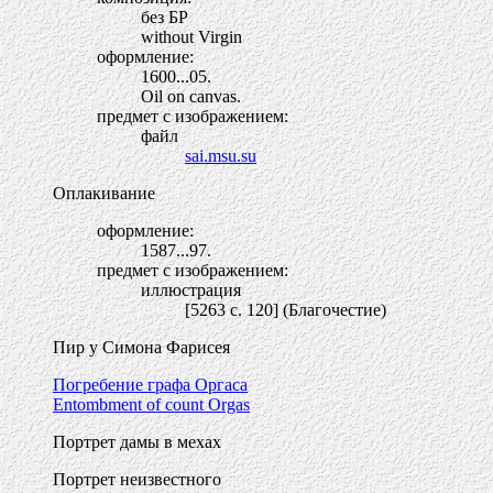
без БР
without Virgin
оформление:
1600...05.
Oil on canvas.
предмет с изображением:
файл
sai.msu.su
Оплакивание
оформление:
1587...97.
предмет с изображением:
иллюстрация
[5263 c. 120] (Благочестие)
Пир у Симона Фарисея
Погребение графа Оргаса
Entombment of count Orgas
Портрет дамы в мехах
Портрет неизвестного