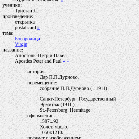
ученики:
Тристан Л.
произведение:
открытка
postal card
»
тема:
Богородица
Virgin
название:
Апостолы Пётр и Павел
Apostles Peter and Paul
»
»
история:
Дар П.П.Дурново.
перемещение:
собрание П.П.Дурново ( - 1911)
Санкт-Петербург: Государственный
Эрмитаж (1911 )
St.-Petersburg: Hermitage
оформление:
1587...92.
Холст, масло.
1050х1210.
предмет с изображением: