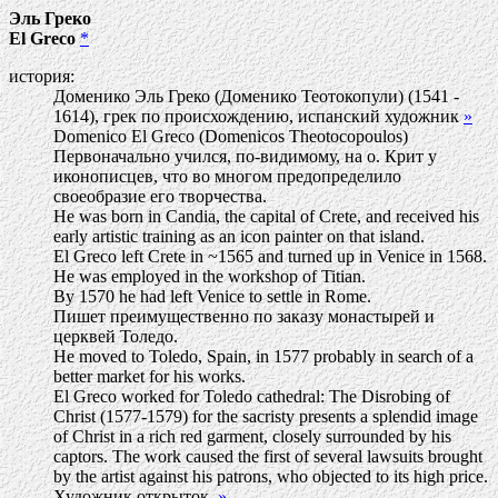
Эль Греко
El Greco
*
история:
Доменико Эль Греко (Доменико Теотокопули) (1541 -
1614), грек по происхождению, испанский художник
»
Domenico El Greco (Domenicos Theotocopoulos)
Первоначально учился, по-видимому, на о. Крит у
иконописцев, что во многом предопределило
своеобразие его творчества.
He was born in Candia, the capital of Crete, and received his
early artistic training as an icon painter on that island.
El Greco left Crete in ~1565 and turned up in Venice in 1568.
He was employed in the workshop of Titian.
By 1570 he had left Venice to settle in Rome.
Пишет преимущественно по заказу монастырей и
церквей Толедо.
He moved to Toledo, Spain, in 1577 probably in search of a
better market for his works.
El Greco worked for Toledo cathedral: The Disrobing of
Christ (1577-1579) for the sacristy presents a splendid image
of Christ in a rich red garment, closely surrounded by his
captors. The work caused the first of several lawsuits brought
by the artist against his patrons, who objected to its high price.
Художник открыток.
»