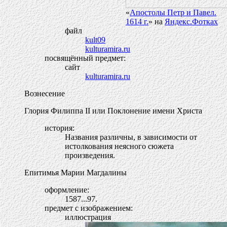
«
Апостолы Петр и Павел.
1614 г.
» на
Яндекс.Фотках
файл
kult09
kulturamira.ru
посвящённый предмет:
сайт
kulturamira.ru
Вознесение
Глория Филиппа II или Поклонение имени Христа
история:
Названия различны, в зависимости от
истолкования неясного сюжета
произведения.
Епитимья Марии Магдалины
оформление:
1587...97.
предмет с изображением:
иллюстрация