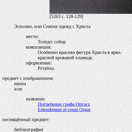
[5263 c. 128-129]
Эсполио, или Снятие одежд с Христа
место:
Толедо: собор
композиция:
Особенно красива фигура Христа в ярко-
красной кровавой хламиде.
оформление:
Ретабло.
предмет с изображением:
икона
icon
название:
Погребение графа Оргаса
Entombment of count Orgas
посвящённый предмет:
библиография