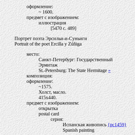
оформление:
~ 1600.
предмет с изображением:
иллюстрация
[5470 c. 489]
Портрет поэта Эрсильи-и-Суньиги
Portrait of the poet Ercilla y Zúñiga
место:
Санкт-Петербург: Государственный
Эрмитаж
St.-Petersburg: The State Hermitage
»
композиция:
оформление:
~1575.
Холст, масло.
415х440.
предмет с изображением:
открытка
postal card
серия:
Испанская живопись
{pc1459}
Spanish painting