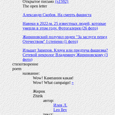
Открытое письмо
{s1592}
The open letter
Александр Скобов. На смерть фашиста
Навеки в 2022-м. 25 известных людей, которые
умерли в этом году. Фотогалерея (26 фото)
Жириновский получил орден "За заслуги перед
Отечеством" I степени (1 фото)
Ильшат Зарипов. Клоун или предтеча фашизма?
Сетевой некролог Владимиру Жириновскому (3
фото)
стихотворение
poem
название:
Wow! Кампания какая!
Wow! What campaign!
»
Жирик
Zhirik
автор:
Илев Л.
Leo Ilev
текст: