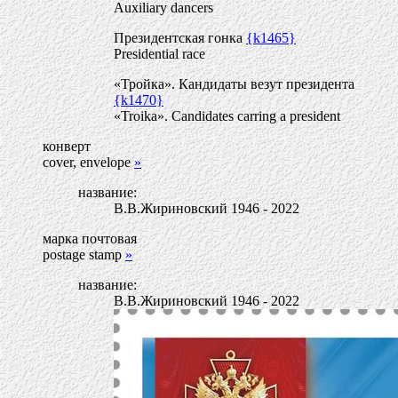
Auxiliary dancers
Президентская гонка
{k1465}
Presidential race
«Тройка». Кандидаты везут президента
{k1470}
«Troika». Candidates carring a president
конверт
cover, envelope
»
название:
В.В.Жириновский 1946 - 2022
марка почтовая
postage stamp
»
название:
В.В.Жириновский 1946 - 2022