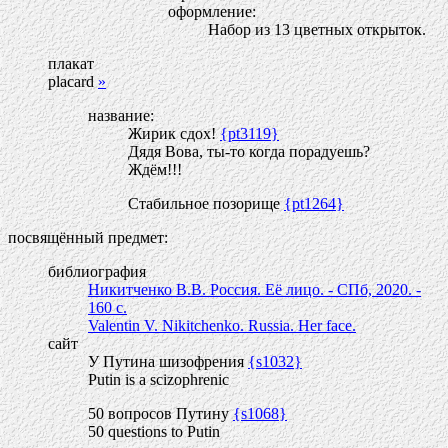
оформление:
Набор из 13 цветных открыток.
плакат
placard
»
название:
Жирик сдох!
{pt3119}
Дядя Вова, ты-то когда порадуешь?
Ждём!!!
Стабильное позорище
{pt1264}
посвящённый предмет:
библиография
Никитченко В.В. Россия. Её лицо. - СПб, 2020. -
160 с.
Valentin V. Nikitchenko. Russia. Her face.
сайт
У Путина шизофрения
{s1032}
Putin is a scizophrenic
50 вопросов Путину
{s1068}
50 questions to Putin