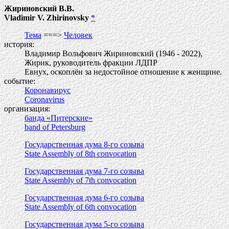
Жириновский В.В.
Vladimir V. Zhirinovsky
*
Тема
===>
Человек
история:
Владимир Вольфович Жириновский (1946 - 2022),
Жирик, руководитель фракции ЛДПР
Евнух, оскоплён за недостойное отношение к женщине.
событие:
Коронавирус
Coronavirus
организация:
банда «Питерские»
band of Petersburg
Государственная дума 8-го созыва
State Assembly of 8th convocation
Государственная дума 7-го созыва
State Assembly of 7th convocation
Государственная дума 6-го созыва
State Assembly of 6th convocation
Государственная дума 5-го созыва