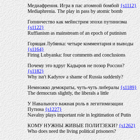
Медиафрения. Игра в пас атомной бомбой
{s1112}
Mediaphrenia. The play in pass by atomic bomb
Гопничество как мейнстрим эпохи путинизма
{s1122}
Ruffianism as mainstream of an epoch of putinism
Горящая Лубянка: четыре комментария и выводы
{s1164}
Firing Lubyanka: four comments and conclusions
Почему это вдруг Кадыров не позор России?
{s1182}
Why isn't Kadyrov a shame of Russia suddenly?
Немножко демократы, чуть-чуть либералы
{s1189}
The democrats slightly, the liberals a little
У Навального важная роль в легитимизации
Путина
{s1227}
Navalny plays important role in legitimation of Putin
КОМУ НУЖНЫ ЖИВЫЕ ПОЛИТЗЕКИ?
{s1262}
Who does need the living political prisoners?