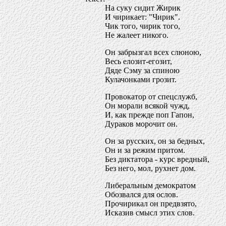
На суку сидит Жирик
И чирикает: "Чирик".
Чик того, чирик того,
Не жалеет никого.
Он забрызгал всех слюною,
Весь елозит-егозит,
Дяде Сэму за спиною
Кулачонками грозит.
Провокатор от спецслужб,
Он морали всякой чужд,
И, как прежде поп Гапон,
Дураков морочит он.
Он за русских, он за бедных,
Он и за режим притом.
Без диктатора - курс вредный,
Без него, мол, рухнет дом.
Либеральным демократом
Обозвался для ослов.
Прочирикал он предвзято,
Исказив смысл этих слов.