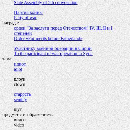
State Assembly of 5th convocation
Партия войны
Party of war
награда:
орден "За заслуги перед Отечеством" IV, III, II и I
степеней
Order «For merits before Fatherland»
Участнику военной операции в Сирии
To the participant of war operation in Syria
тема:
идиот
idiot
клоун
clown
старость
senility
шут
предмет с изображением:
видео
video