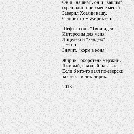
Он и "нашим", он и "вашим",
(хрен один при смене мест.)
Заварил Хозяин кашу,
С аппетитом Жирик ест.
Шеф сказал:- "Твои идеи
Интересны для меня".
Лицедею и "халдею"
лестно.
Значит, "корм в коня".
Жирик - оборотень мерзкий,
Лживый, грязный на язык.
Если б кто-то взял по-зверски
за язык - и чик-чирик.
2013