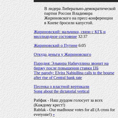
В лидера Либерально-демократической
партии России Владимира
Жириновского на пресс-конференции
в Киеве бросили капустой.
Жириновский: мальчики, связи с КГБ и
миллиардное состояние
32:37
Жириновский о Путине
6:05
Откуда деньги у Жириновского
Пародия: Эльвира Набиуллина звонит на
биржу после повышения ставки ЦБ
The parody: Elvira Nabiullina calls to the bourse
after rise of Central bank rate
Песенка о властной вертикали
Song about the dictatorial vertical
Рабфак - Наш дурдом голосует за всех
(Каждому крест!)
Rabfak - Our madhouse votes for all (A cross for
everyone!)
»