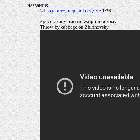
название:
24 года клоунады в ГосДуме
1:26
Бросок капустой по Жириновскому
Throw by cabbage on Zhirinovsky