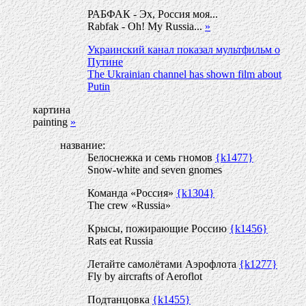
РАБФАК - Эх, Россия моя...
Rabfak - Oh! My Russia...
»
Украинский канал показал мультфильм о
Путине
The Ukrainian channel has shown film about
Putin
картина
painting
»
название:
Белоснежка и семь гномов
{k1477}
Snow-white and seven gnomes
Команда «Россия»
{k1304}
The crew «Russia»
Крысы, пожирающие Россию
{k1456}
Rats eat Russia
Летайте самолётами Аэрофлота
{k1277}
Fly by aircrafts of Aeroflot
Подтанцовка
{k1455}