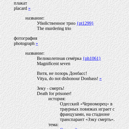
плакат
placard
»
название:
Убийственное трио
{pt1299}
The murdering trio
фотография
photograph
»
название:
Великолепная семёрка
{ph1061}
Magnificent seven
Витя, не позорь Донбасс!
Vitya, do not dishonour Donbass!
»
Зеку - смерть!
Death for prisoner!
история:
Одесский «Черноморец» в
траурных повязках играет с
французами, на стадионе
транспарант «Зэку смерть».
тема: