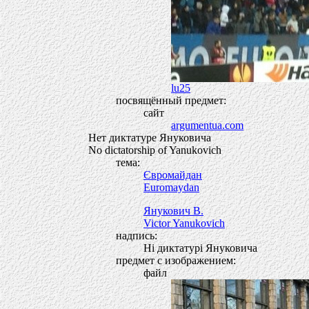
lu25
посвящённый предмет:
сайт
argumentua.com
Нет диктатуре Януковича
No dictatorship of Yanukovich
тема:
Євромайдан
Euromaydan
Янукович В.
Victor Yanukovich
надпись:
Нi диктатурi Януковича
предмет с изображением:
файл