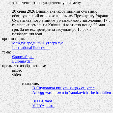
заключения за государственную измену.
20 січня 2026 Вищий антикорупційний суд виніс
обвинувальний вирок колишньому Президенту України.
Суд визнав його винним у незаконному заволодінні 17,5
га лісових земель на Київщині вартістю понад 22 млн
грн. За це експрезидента засудили до 15 років
позбавлення волі.
организация:
Международный Путлерклуб
International Putlerklub
тема:
Євромайдан
Euromaydan
предмет с изображением:
видео
video
название:
В Януковича кинули яйцо - он упал
An egg was thrown in Yanukovich - he has fallen
ВИТЯ, чао!
VITYA, ciao!