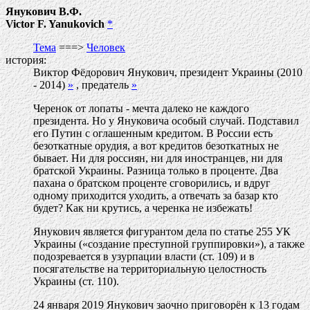
Янукович В.Ф.
Victor F. Yanukovich
*
Тема
===>
Человек
история:
Виктор Фёдорович Янукович, президент Украины (2010
- 2014)
»
, предатель
»
Черенок от лопаты - мечта далеко не каждого
президента. Но у Януковича особый случай. Подставил
его Путин с оглашенным кредитом. В России есть
безоткатные орудия, а вот кредитов безоткатных не
бывает. Ни для россиян, ни для иностранцев, ни для
братской Украины. Разница только в проценте. Два
пахана о братском проценте сговорились, и вдруг
одному приходится уходить, а отвечать за базар кто
будет? Как ни крутись, а черенка не избежать!
Янукович является фигурантом дела по статье 255 УК
Украины («создание преступной группировки»), а также
подозревается в узурпации власти (ст. 109) и в
посягательстве на территориальную целостность
Украины (ст. 110).
24 января 2019 Янукович заочно приговорён к 13 годам