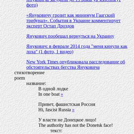
фото)
«Януковичу грозит как минимум Гаагский
трибунал». События в Украине комментирует
эксперт Остап Дроздов
Янукович пообещал вернуться на Украину
Янукович: в феврале 2014 года "меня кинули как
лоха" (1 фото, 1 видео)
New York Times опубликовала расследование об
обстоятельствах бегства Януковича
стихотворение
poem
название:
В одной лодке
In one boat
»
Привет, фашистская Россия
Hi, fascist Russia
»
У власти не Донецкое лицо!
The authority has not the Donetsk face!
текст: