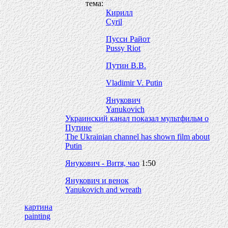
тема:
Кирилл
Cyril
Пусси Райот
Pussy Riot
Путин В.В.
Vladimir V. Putin
Янукович
Yanukovich
Украинский канал показал мультфильм о
Путине
The Ukrainian channel has shown film about
Putin
Янукович - Витя, чао
1:50
Янукович и венок
Yanukovich and wreath
картина
painting