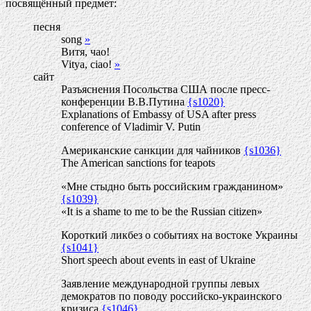
посвящённый предмет:
песня
song
»
Витя, чао!
Vitya, ciao!
»
сайт
Разъяснения Посольства США после пресс-
конференции В.В.Путина
{s1020}
Explanations of Embassy of USA after press
conference of Vladimir V. Putin
Американские санкции для чайников
{s1036}
The American sanctions for teapots
«Мне стыдно быть российским гражданином»
{s1039}
«It is a shame to me to be the Russian citizen»
Короткий ликбез о событиях на востоке Украины
{s1041}
Short speech about events in east of Ukraine
Заявление международной группы левых
демократов по поводу российско-украинского
кризиса
{s1046}