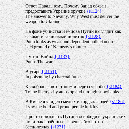
Ответ Навальному. Почему Запад обязан
предоставить Украине оружие
{s1124}
The answer to Navalny. Why West must deliver the
weapon to Ukraine
На фоне убийства Немцова Путин выглядит как
слабый и зависимый политик
{s1128}
Putin looks as weak and dependent politician on
background of Nemtsov's murder
Путин. Война
{s1133}
Putin. The war
В угаре
{s1151}
In poisoning by charcoal fumes
К свободе – автостопом и через сугробы
{s1184}
To the liberty - by autostop and through snowbanks
В Киеве я увидел смелых и гордых людей
{s1186}
I saw the bold and proud people in Kiev
Просто призывать Путина освободить украинских
политзаключённых — вещь абсолютно
бесполезная
{s1231}