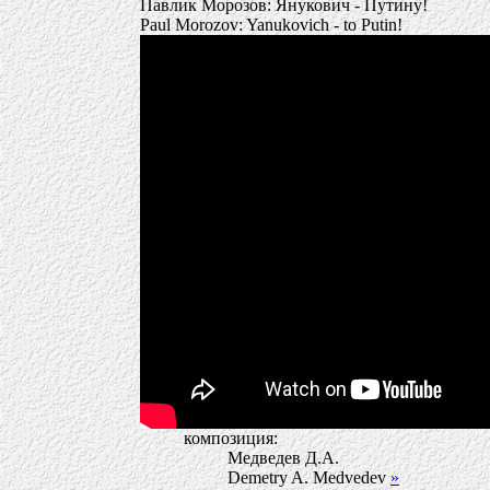
Павлик Морозов: Янукович - Путину!
Paul Morozov: Yanukovich - to Putin!
композиция:
Медведев Д.А.
Demetry A. Medvedev
»