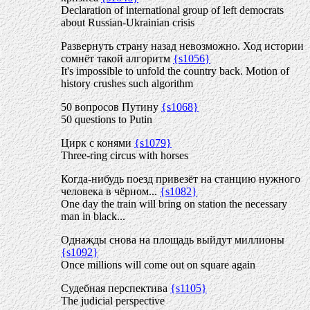
Declaration of international group of left democrats
about Russian-Ukrainian crisis
Развернуть страну назад невозможно. Ход истории
сомнёт такой алгоритм
{s1056}
It's impossible to unfold the country back. Motion of
history crushes such algorithm
50 вопросов Путину
{s1068}
50 questions to Putin
Цирк с конями
{s1079}
Three-ring circus with horses
Когда-нибудь поезд привезёт на станцию нужного
человека в чёрном...
{s1082}
One day the train will bring on station the necessary
man in black...
Однажды снова на площадь выйдут миллионы
{s1092}
Once millions will come out on square again
Судебная перспектива
{s1105}
The judicial perspective