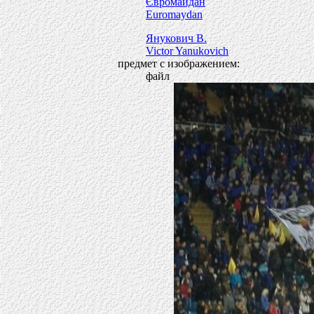
Євромайдан
Euromaydan
Янукович В.
Victor Yanukovich
предмет с изображением:
файл