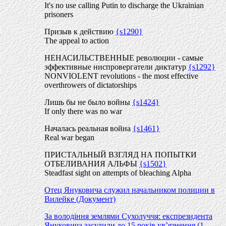
It's no use calling Putin to discharge the Ukrainian
prisoners
Призыв к действию
{s1290}
The appeal to action
НЕНАСИЛЬСТВЕННЫЕ революции - самые
эффективные ниспровергатели диктатур
{s1292}
NONVIOLENT revolutions - the most effective
overthrowers of dictatorships
Лишь бы не было войны
{s1424}
If only there was no war
Началась реальная война
{s1461}
Real war began
ПРИСТАЛЬНЫЙ ВЗГЛЯД НА ПОПЫТКИ
ОТБЕЛИВАНИЯ АЛЬФЫ
{s1502}
Steadfast sight on attempts of bleaching Alpha
Отец Януковича служил начальником полиции в
Вилейке (Документ)
За володіння землями Сухолуччя: експрезидента
Януковича засудили до 15 років ув’язнення (1