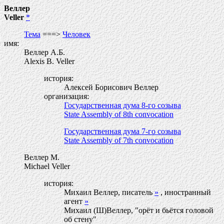
Веллер
Veller
*
Тема
===>
Человек
имя:
Веллер А.Б.
Alexis B. Veller
история:
Алексей Борисович Веллер
организация:
Государственная дума 8-го созыва
State Assembly of 8th convocation
Государственная дума 7-го созыва
State Assembly of 7th convocation
Веллер М.
Michael Veller
история:
Михаил Веллер, писатель
»
, иностранный
агент
»
Михаил (Ш)Веллер, "орёт и бьётся головой
об стену"