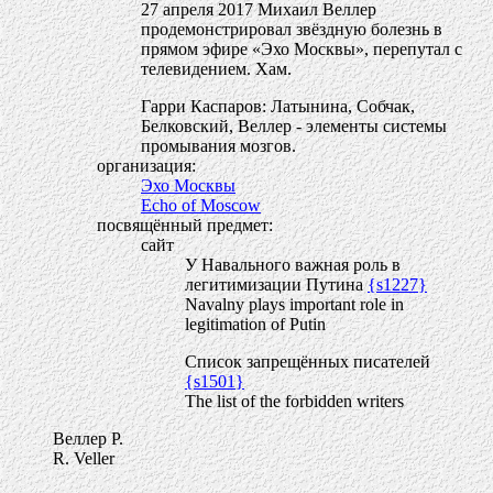
27 апреля 2017 Михаил Веллер
продемонстрировал звёздную болезнь в
прямом эфире «Эхо Москвы», перепутал с
телевидением. Хам.
Гарри Каспаров: Латынина, Собчак,
Белковский, Веллер - элементы системы
промывания мозгов.
организация:
Эхо Москвы
Echo of Moscow
посвящённый предмет:
сайт
У Навального важная роль в
легитимизации Путина
{s1227}
Navalny plays important role in
legitimation of Putin
Список запрещённых писателей
{s1501}
The list of the forbidden writers
Веллер Р.
R. Veller