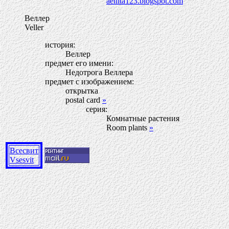
aeliita123.blogspot.com
Веллер
Veller
история:
Веллер
предмет его имени:
Недотрога Веллера
предмет с изображением:
открытка
postal card
»
серия:
Комнатные растения
Room plants
»
Всесвит
Vsesvit