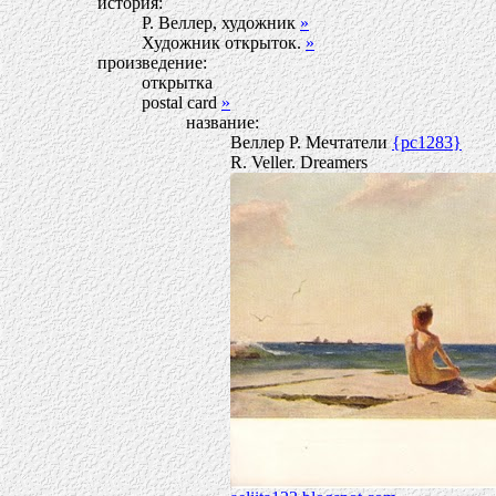
история:
Р. Веллер, художник
»
Художник открыток.
»
произведение:
открытка
postal card
»
название:
Веллер Р. Мечтатели
{pc1283}
R. Veller. Dreamers