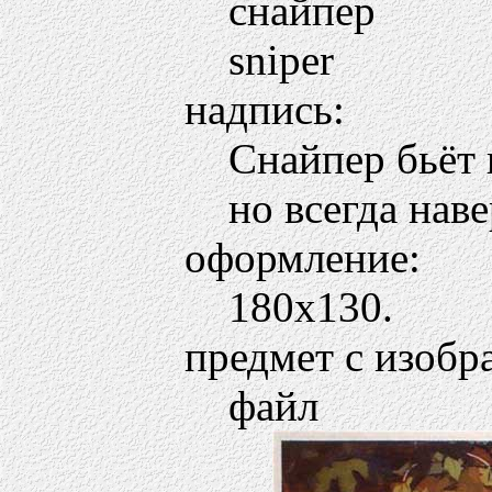
снайпер
sniper
надпись:
Снайпер бьёт 
но всегда нав
оформление:
180х130.
предмет с изобр
файл