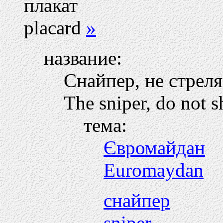
плакат
placard
»
название:
Снайпер, не стреля
The sniper, do not s
тема:
Євромайдан
Euromaydan
снайпер
sniper