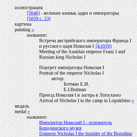
иллюстрация
[5046]
- великие князья, цари и императоры
[5059 c. 23]
картина
painting
»
название:
Встреча австрийского императора Франца I
и русского царя Николая I
{k1019}
Meeting of the Austrian emperor Franz I and
Russian king Nicholas I
Портрет императора Николая I
Portrait of the emperor Nicholas I
автор:
Ботман Е.И.
E.I.Botman
Приезд Николая I в лагерь в Лопухино
Arrival of Nicholas I to the camp in Lopukhino
»
медаль
medal
»
название:
Император Николай I - основатель
Бородинского музея
Emperor Nicholas I the founder of the Borodino