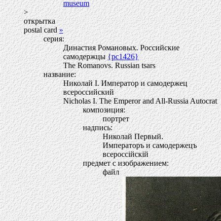
museum
>
открытка
postal card
»
серия:
Династия Романовых. Российские
самодержцы
{pc1426}
The Romanovs. Russian tsars
название:
Николай I. Император и самодержец
всероссийский
Nicholas I. The Emperor and All-Russia Autocrat
композиция:
портрет
надпись:
Николай Первый.
Императоръ и самодержецъ
всероссiйскiй
предмет с изображением:
файл