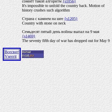
сомнёт такой алгоритм
{s1056}
It's impossible to unfold the country back. Motion of
history crushes such algorithm
Страна с камнем на шее
{s1205}
Country with stone on neck
Семьдесят пятый день войны выпал на 9 мая
{s1469}
The seventy fifth day of war has dropped out for May 9
Всесвит
Vsesvit