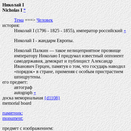
Николай I
Nicholas I
*
Тема
===>
Человек
история:
Николай I (1796 - 1825 - 1855), император российский
»
Николай I - жандарм Европы.
Николай Палкин — такое нелицеприятное прозвище
императору Николаю I придумал известный оппонент
самодержавия, демократ и публицист Александр
Иванович Герцен, памятуя о том, что государь наводил
«порядок» в стране, применяя с особым пристрастием
шпицрутены.
его предмет:
автограф
autograph
»
доска мемориальная
{d1108}
memorial board
памятник:
monument:
предмет с изображением: