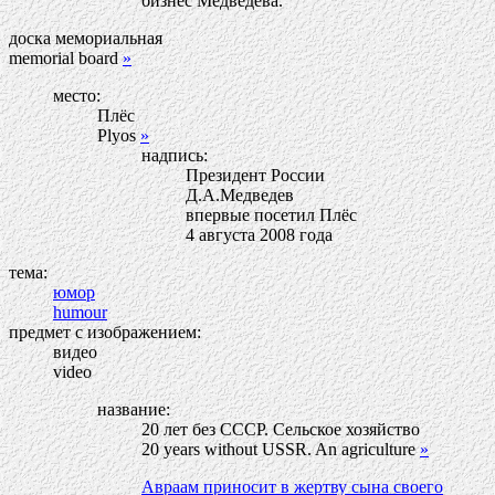
бизнес Медведева.
доска мемориальная
memorial board
»
место:
Плёс
Plyos
»
надпись:
Президент России
Д.А.Медведев
впервые посетил Плёс
4 августа 2008 года
тема:
юмор
humour
предмет с изображением:
видео
video
название:
20 лет без СССР. Сельское хозяйство
20 years without USSR. An agriculture
»
Авраам приносит в жертву сына своего