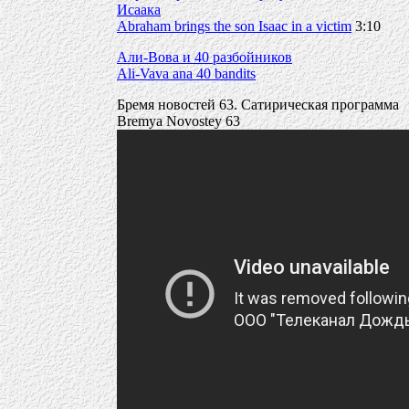
Исаака
Abraham brings the son Isaac in a victim
3:10
Али-Вова и 40 разбойников
Ali-Vava ana 40 bandits
Бремя новостей 63. Сатирическая программа
Bremya Novostey 63