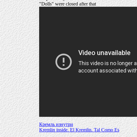
"Dolls" were closed after that
Кремль изнутри
Kremlin inside. El Kremlin. Tal Como Es