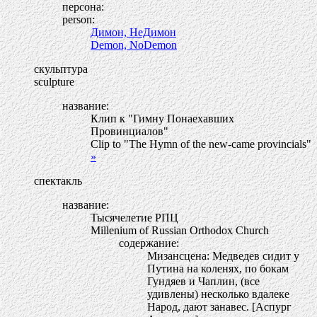
персона:
person:
Димон, НеДимон
Demon, NoDemon
скульптура
sculpture
название:
Клип к "Гимну Понаехавших
Провинциалов"
Clip to "The Hymn of the new-came provincials"
»
спектакль
название:
Тысячелетие РПЦ
Millenium of Russian Orthodox Church
содержание:
Мизансцена: Медведев сидит у
Путина на коленях, по бокам
Гундяев и Чаплин, (все
удивлены) несколько вдалеке
Народ, дают занавес. [Аспург