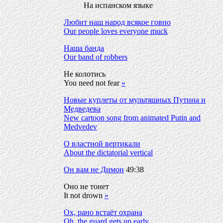
На испанском языке
Любит наш народ всякое говно
Our people loves everyone muck
Наша банда
Our band of robbers
Не колотись
You need not fear
»
Новые куплеты от мультяшных Путина и
Медведева
New cartoon song from animated Putin and
Medvedev
О властной вертикали
About the dictatorial vertical
Он вам не Димон
49:38
Оно не тонет
It not drown
»
Ох, рано встаёт охрана
Oh, the guard gets up early