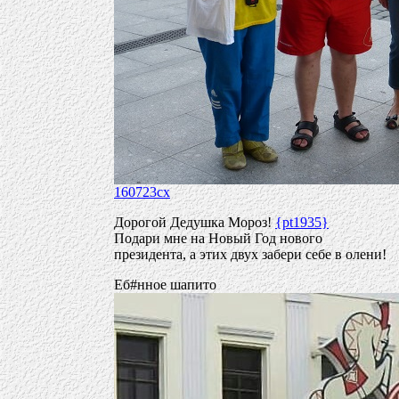
160723cx
Дорогой Дедушка Мороз!
{pt1935}
Подари мне на Новый Год нового
президента, а этих двух забери себе в олени!
Еб#нное шапито