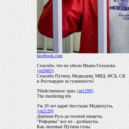
facebook.com
Спасибо, что не убили Ивана Голунова.
{pt2082}
Спасибо Путину, Медведеву, МВД, ФСБ, СК
и Росгвардии за гуманность!
Убийственное трио
{pt1299}
The murdering trio
Уж 20 лет царят бесстыже Медвепуты,
{pt2129}
Дербаня Русь до полной нищеты.
"Реформы" все их - долбануты,
Как липовые Путина голы.