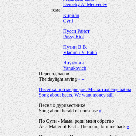
Demetry A. Medvedev
тема:
Кирилл
Cyril
Пусси Райот
Pussy Riot
Путин В.В.
Vladimir V. Putin
Янукович
Yanukovich
Перевод часов
The daylight saving
»
»
Песенка про медведов. Мы хотим ещё бабла
Song about bears. We want money still
Песня о дуривестнике
Song about herald of nonsense
»
По Сути - Мама, роди меня обратно
As a Matter of Fact - The mum, birn me back
»