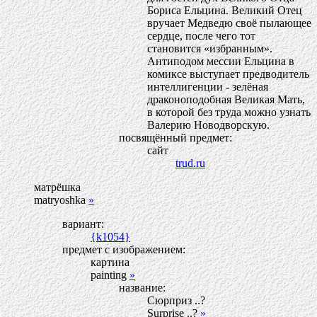
Бориса Ельцина. Великий Отец
вручает Медведю своё пылающее
сердце, после чего тот
становится «избранным».
Антиподом мессии Ельцина в
комиксе выступает предводитель
интеллигенции - зелёная
драконоподобная Великая Мать,
в которой без труда можно узнать
Валерию Новодворскую.
посвящённый предмет:
сайт
trud.ru
матрёшка
matryoshka
»
вариант:
{k1054}
предмет с изображением:
картина
painting
»
название:
Сюрприз ..?
Surprise ..?
»