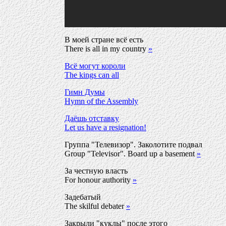
В моей стране всё есть
There is all in my country
»
Всё могут короли
The kings can all
Гимн Думы
Hymn of the Assembly
Даёшь отставку
Let us have a resignation!
Группа "Телевизор". Заколотите подвал
Group "Televisor". Board up a basement
»
За честную власть
For honour authority
»
Задебатый
The skilful debater
»
Закрыли "куклы" после этого