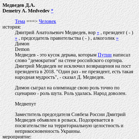
Медведев Д.А.
Demetry A. Medvedev
*
Тема
===>
Человек
история:
Дмитрий Анатольевич Медведев, вор
»
, президент ( - )
»
, председатель правительства ( - ) , алкоголик
»
Димон
Demon
Медведев - это кусок дерьма, которым
Путин
написал
слово "демократия" на стене российского сортира.
Дмитрий Медведев не исключил возвращения на пост
президента в 2018. "Один раз - не президент, есть такая
народная мудрость", - сказал Д. Медведев.
Димон сыграл на олимпиаде свою роль точно по
сценарию - роль шута. Роль удалась. Народ доволен.
Медвепут
Заместитель председателя Совбеза России Дмитрий
Медведев объявлен в розыск. Подозревается в
посягательстве на территориальную целостность и
неприкосновенность Украины.
мероприятие: