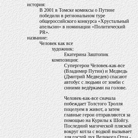
история:
В 2001 в Томске комиксы о Путине
победили в региональном туре
общероссийского конкурса «Хрустальный
апельсин» в номинации «Политический
PR».
название:
Человек как все
художник:
Екатерина Заштопик
композиция:
Супергерои Человек-как-все
(Владимир Путин) и Медведь
(Дмитрий Медведев) спасают
автобус с людьми от зомби с
синими ведёрками на голове.
Человек-как-все сначала
побеждает Толстого Тролля
поцелуем в живот, а затем
главные герои отправляются за
помощью на Курилы к Шойгу.
Последний магической пляской
вокруг котла с водкой вызывает
для гостей дух Великого Отца -