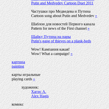
Putin and Medvedev Сartoon Duet 2011
Частушки про Медведева и Путина
Сartoon song about Putin and Medvedev
»
Шаблон для новостей Первого канала
Pattern for news of the First channel
»
Шайку Путина на нары
Putin's gang of thieves on a plank-beds
Wow! Кампания какая!
Wow! What a campaign!
»
картина
painting
карты игральные
playing cards
»
художник:
Хагис А.
Alex Hagis
комикс