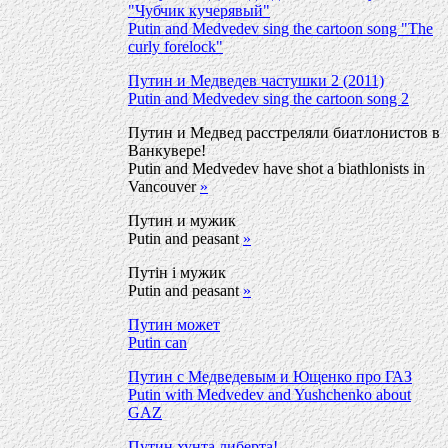
"Чубчик кучерявый"
Putin and Medvedev sing the cartoon song "The
curly forelock"
Путин и Медведев частушки 2 (2011)
Putin and Medvedev sing the cartoon song 2
Путин и Медвед расстреляли биатлонистов в
Ванкувере!
Putin and Medvedev have shot a biathlonists in
Vancouver
»
Путин и мужик
Putin and peasant
»
Путiн i мужик
Putin and peasant
»
Путин может
Putin can
Путин с Медведевым и Ющенко про ГАЗ
Putin with Medvedev and Yushchenko about
GAZ
Путин хунта либерта!