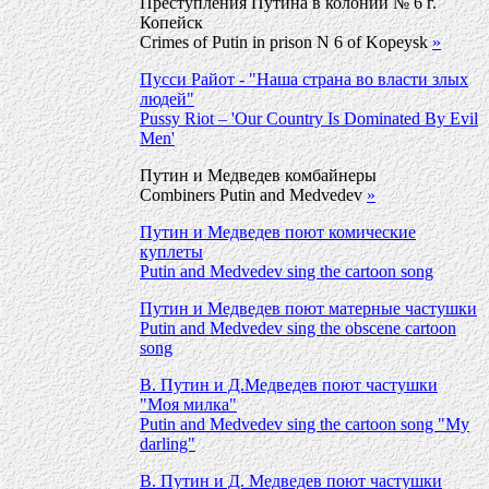
Преступления Путина в колонии № 6 г.
Копейск
Crimes of Putin in prison N 6 of Kopeysk
»
Пусси Райот - "Наша страна во власти злых
людей"
Pussy Riot – 'Our Country Is Dominated By Evil
Men'
Путин и Медведев комбайнеры
Combiners Putin and Medvedev
»
Путин и Медведев поют комические
куплеты
Putin and Medvedev sing the cartoon song
Путин и Медведев поют матерные частушки
Putin and Medvedev sing the obscene cartoon
song
В. Путин и Д.Медведев поют частушки
"Моя милка"
Putin and Medvedev sing the cartoon song "My
darling"
В. Путин и Д. Медведев поют частушки