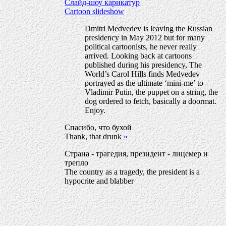
Слайд-шоу карикатур
Cartoon slideshow
Dmitri Medvedev is leaving the Russian
presidency in May 2012 but for many
political cartoonists, he never really
arrived. Looking back at cartoons
published during his presidency, The
World’s Carol Hills finds Medvedev
portrayed as the ultimate ‘mini-me’ to
Vladimir Putin, the puppet on a string, the
dog ordered to fetch, basically a doormat.
Enjoy.
Спасибо, что бухой
Thank, that drunk
»
Страна - трагедия, президент - лицемер и
трепло
The country as a tragedy, the president is a
hypocrite and blabber