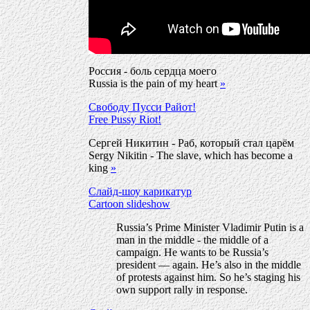
Россия - боль сердца моего
Russia is the pain of my heart
»
Свободу Пусси Райот!
Free Pussy Riot!
Сергей Никитин - Раб, который стал царём
Sergy Nikitin - The slave, which has become a
king
»
Слайд-шоу карикатур
Cartoon slideshow
Russia’s Prime Minister Vladimir Putin is a
man in the middle - the middle of a
campaign. He wants to be Russia’s
president — again. He’s also in the middle
of protests against him. So he’s staging his
own support rally in response.