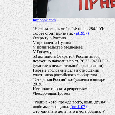
facebook.com
"Нежелательными" в РФ по ст. 284.1 УК
скорее стоит признать:
{pt1957}
Открытую Россию
V президента Путина
V правительство Медведева
V Госдуму
53 активиста Открытой России за год
незаконно наказаны по ст. 26.33 КоАП РФ
(участие в нежелательной организации).
Первые уголовные дела в отношении
участников российского сообщества
"Открытая Россия" возбуждены в январе
2019.
Нет политическим репрессиям!
#БессрочныйПротест
"Родина - это, прежде всего, язык, друзья,
любимые женщины.
{nm1107}
Это мама, это дети - это и есть родина. У