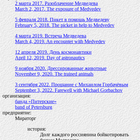
2 марта 2017. Разоблачение Медведева
March 2, 2017. The exposure of Medvedev
5 февраля 2018. Пикет в помощь Медведеву
February 5, 2018. The picket in help to Medvedev
4 марта 2019. Встреча Медведева
March 4, 2019. An encounter with Medvedev
12 апреля 2019. День космонавтики
April 12, 2019. Day of astronautics
9 ноября 2020. Дрессированные животные
November 9, 2020. The trained animals
3 сентября 2022. Прощание с Михаилом Горбачёвым
September 3, 2022. Farewell with Michael Gorbachov
организация:
банда «Питерские»
band of Petersburg
предприятие:
Мираторг
история:
Долг каждого россиянина бойкотировать