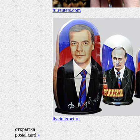
ru.reuters.com
liveinternet.ru
открытка
postal card
»