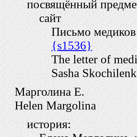
посвящённый предме
сайт
Письмо медиков
{s1536}
The letter of med
Sasha Skochilen
Марголина Е.
Helen Margolina
история: