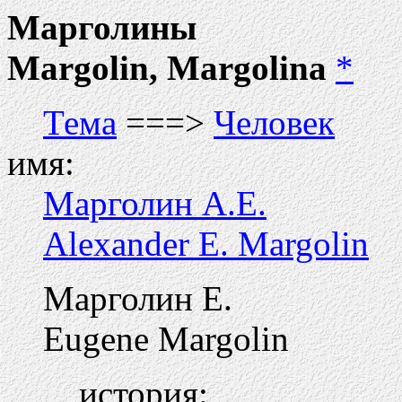
Марголины
Margolin, Margolina
*
Тема
===>
Человек
имя:
Марголин А.Е.
Alexander E. Margolin
Марголин E.
Eugene Margolin
история: