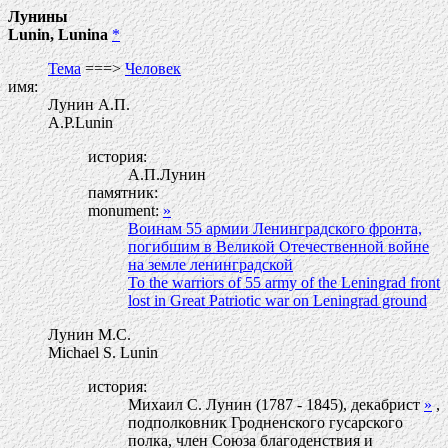
Лунины
Lunin, Lunina
*
Тема
===>
Человек
имя:
Лунин А.П.
A.P.Lunin
история:
А.П.Лунин
памятник:
monument:
»
Воинам 55 армии Ленинградского фронта,
погибшим в Великой Отечественной войне
на земле ленинградской
To the warriors of 55 army of the Leningrad front
lost in Great Patriotic war on Leningrad ground
Лунин М.С.
Michael S. Lunin
история:
Михаил С. Лунин (1787 - 1845), декабрист
»
,
подполковник Гродненского гусарского
полка, член Союза благоденствия и