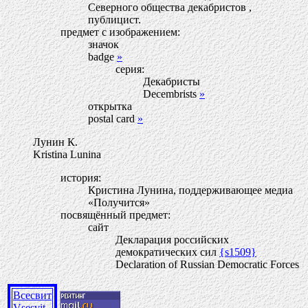
Северного общества декабристов ,
публицист.
предмет с изображением:
значок
badge
»
серия:
Декабристы
Decembrists
»
открытка
postal card
»
Лунин К.
Kristina Lunina
история:
Кристина Лунина, поддерживающее медиа
«Получится»
посвящённый предмет:
сайт
Декларация российских
демократических сил
{s1509}
Declaration of Russian Democratic Forces
Всесвит
Vsesvit