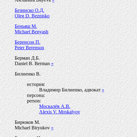
Безниско О.Д.
Oleg D. Beznisko
Беньяш М.
Michael Benyash
Беренсон П.
Peter Berenson
Берман Д.Б.
Daniel B. Berman
»
Билиенко В.
история:
Владимир Билиенко, адвокат
»
персона:
person:
Москалёв А.В.
Alexis V. Moskalyov
Бирюков М.
Michael Biryukov
»