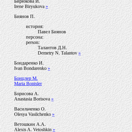
Бирюкова И.
Irene Biryukova
»
Биянов П.
история:
Павел Биянов
персона:
person:
Талантов Д.Н.
Demetry N. Talantov
»
Бондаренко И.
Ivan Bondarenko
»
Бонцлер М.
Maria Bontsler
Борисова А.
Anastasia Borisova
»
Васильченко О.
Olesya Vasilchenko
»
Ветошкин А.А.
Alexis A. Vetoshkin
»