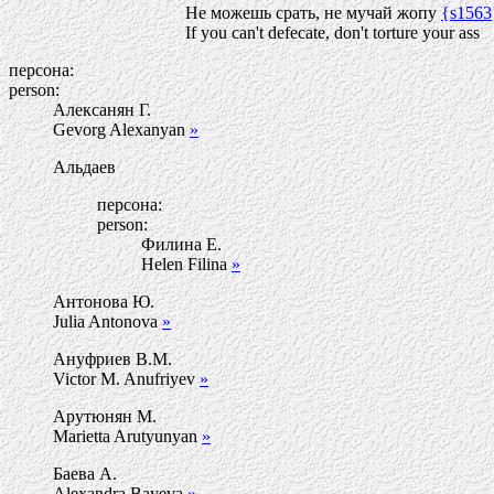
Не можешь срать, не мучай жопу
{s1563
If you can't defecate, don't torture your ass
персона:
person:
Алексанян Г.
Gevorg Alexanyan
»
Альдаев
персона:
person:
Филина Е.
Helen Filina
»
Антонова Ю.
Julia Antonova
»
Ануфриев В.М.
Victor M. Anufriyev
»
Арутюнян М.
Marietta Arutyunyan
»
Баева А.
Alexandra Bayeva
»