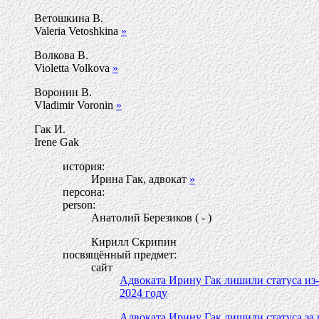
Ветошкина В.
Valeria Vetoshkina
»
Волкова В.
Violetta Volkova
»
Воронин В.
Vladimir Voronin
»
Гак И.
Irene Gak
история:
Ирина Гак, адвокат
»
персона:
person:
Анатолий Березиков ( - )
Кирилл Скрипин
посвящённый предмет:
сайт
Адвоката Ирину Гак лишили статуса из-
2024 году
Адвоката Ирину Гак лишили статуса за 