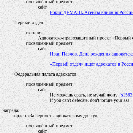
посвящённый предмет:
сайт
Борис ДЕМАШ. Агенты влияния России 
Первый отдел
история:
Адвокатско-правозащитный проект «Первый 
посвящённый предмет:
сайт
Иван Павлов. День рождения адвокатско
«Первый отдел» ищет адвокатов в Росси
Федеральная палата адвокатов
посвящённый предмет:
сайт
Не можешь срать, не мучай жопу
{s1563
If you can't defecate, don't torture your ass
награда:
орден «За верность адвокатскому долгу»
посвящённый предмет:
сайт