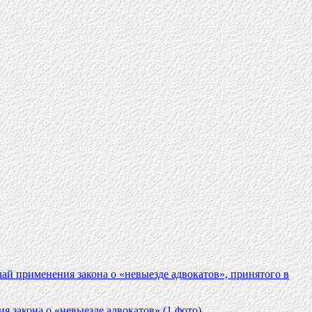
ай применения закона о «невыезде адвокатов», принятого в
 закона о «невыезде адвокатов» (1 фото)