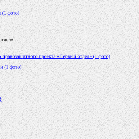
(1 фото)
отдел»
-правозащитного проекта «Первый отдел» (1 фото)
и (1 фото)
}