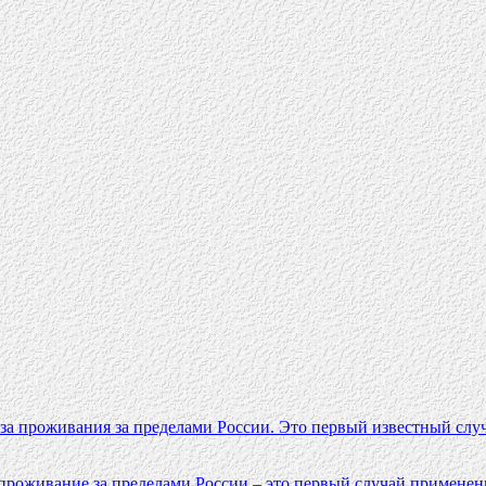
за проживания за пределами России. Это первый известный случ
проживание за пределами России – это первый случай применения