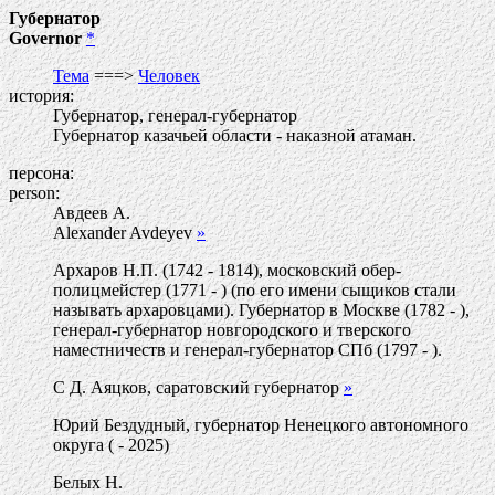
Губернатор
Governor
*
Тема
===>
Человек
история:
Губернатор, генерал-губернатор
Губернатор казачьей области - наказной атаман.
персона:
person:
Авдеев А.
Alexander Avdeyev
»
Архаров Н.П. (1742 - 1814), московский обер-
полицмейстер (1771 - ) (по его имени сыщиков стали
называть архаровцами). Губернатор в Москве (1782 - ),
генерал-губернатор новгородского и тверского
наместничеств и генерал-губернатор СПб (1797 - ).
С Д. Аяцков, саратовский губернатор
»
Юрий Бездудный, губернатор Ненецкого автономного
округа ( - 2025)
Белых Н.