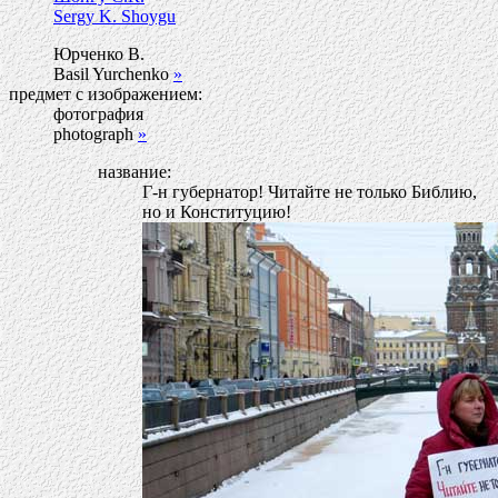
Sergy K. Shoygu
Юрченко В.
Basil Yurchenko
»
предмет с изображением:
фотография
photograph
»
название:
Г-н губернатор! Читайте не только Библию,
но и Конституцию!