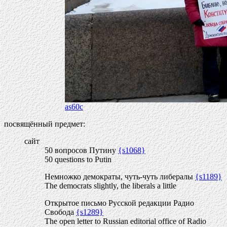
as60c
посвящённый предмет:
сайт
50 вопросов Путину
{s1068}
50 questions to Putin
Немножко демократы, чуть-чуть либералы
{s1189}
The democrats slightly, the liberals a little
Открытое письмо Русской редакции Радио
Свобода
{s1289}
The open letter to Russian editorial office of Radio