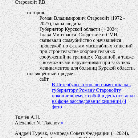
Старовойт Р.В.
история:
Роман Владимирович Старовойт (1972 -
2025), наша людина
Губернатор Курской области ( - 2024)
Глава Минтранса. Следствие и СМИ
связывали сомаубийство с начавшейся
проверкой по фактам масштабных хищений
при строительстве оборонительных
сооружений на границе с Украиной, а также
с возможными нарушениями при закупках
медикаментов для больниц Курской области.
посвящённый предмет:
сайт
В Петербурге открыли памятник экс-
губернатору Роману Старовойту,
покончившему с собой в день отставки
на фоне расследования хищений (4
фото
Ткачёв А.Н.
Alexander N. Tkachov
»
Андрей Турчак, зампреда Совета Федерации ( - 2024),