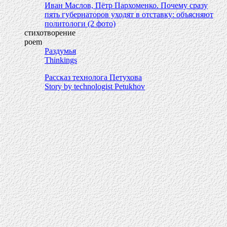
Иван Маслов, Пётр Пархоменко. Почему сразу
пять губернаторов уходят в отставку: объясняют
политологи (2 фото)
стихотворение
poem
Раздумья
Thinkings
Рассказ технолога Петухова
Story by technologist Petukhov