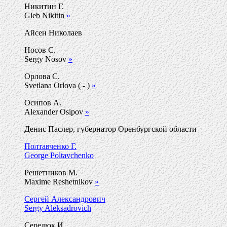
Никитин Г.
Gleb Nikitin
»
Айсен Николаев
Носов С.
Sergy Nosov
»
Орлова С.
Svetlana Orlova ( - )
»
Осипов А.
Alexander Osipov
»
Денис Паслер, губернатор Оренбургской области
Полтавченко Г.
George Poltavchenko
Решетников М.
Maxime Reshetnikov
»
Сергей Александрович
Sergy Aleksadrovich
Середюк И.