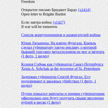
Freedom
Открытое письмо Бриджит Бардо
{s1414}
Open letter to Brigitte Bardot
Если завтра война
{s1427}
If war will be tomorrow
Список коррупционеров и разжигателей войны
Юлия Латынина. На взятие Фургала. Кремль
сделал губернатору такую рекламу, о которой
бывший торговец металлоломом не мог и мечтать
(1 фото, 1 видео)
Ксения Собчак как губернатор Санкт-Петербурга
Xenia A. Sobchak as the governor of St.-Petersburg
Задержан губернатор Сергей Фургал. Его
подозревают в заказных убийствах (1 фото, 1
видео)
Путин повысил зарплаты и премии губернаторам:
официально они будут получать свыше миллиона
рублей в месяц (1 фото)