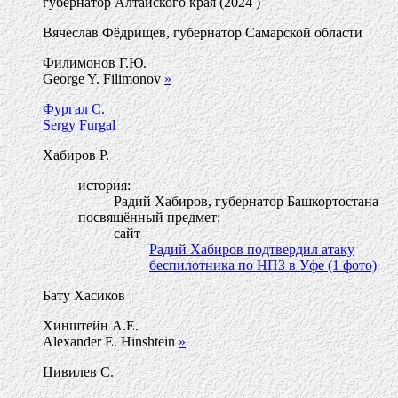
губернатор Алтайского края (2024 )
Вячеслав Фёдрищев, губернатор Самарской области
Филимонов Г.Ю.
George Y. Filimonov
»
Фургал С.
Sergy Furgal
Хабиров Р.
история:
Радий Хабиров, губернатор Башкортостана
посвящённый предмет:
сайт
Радий Хабиров подтвердил атаку
беспилотника по НПЗ в Уфе (1 фото)
Бату Хасиков
Хинштейн А.Е.
Alexander E. Hinshtein
»
Цивилев С.