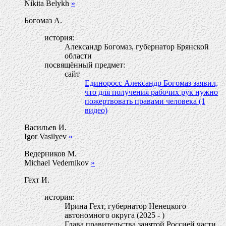
Nikita Belykh
»
Богомаз А.
история:
Александр Богомаз, губернатор Брянской
области
посвящённый предмет:
сайт
Единоросс Александр Богомаз заявил,
что для получения рабочих рук нужно
пожертвовать правами человека (1
видео)
Васильев И.
Igor Vasilyev
»
Ведерников М.
Michael Vedernikov
»
Гехт И.
история:
Ирина Гехт, губернатор Ненецкого
автономного округа (2025 - )
Глава правительства занятой Россией части