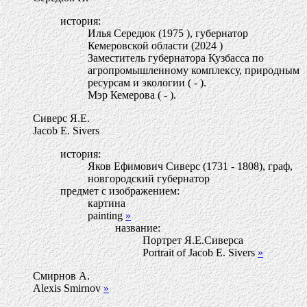
история:
Илья Середюк (1975 ), губернатор
Кемеровской области (2024 )
Заместитель губернатора Кузбасса по
агропромышленному комплексу, природным
ресурсам и экологии ( - ).
Мэр Кемерова ( - ).
Сиверс Я.Е.
Jacob E. Sivers
история:
Яков Ефимович Сиверс (1731 - 1808), граф,
новгородский губернатор
предмет с изображением:
картина
painting
»
название:
Портрет Я.Е.Сиверса
Portrait of Jacob E. Sivers
»
Смирнов А.
Alexis Smirnov
»