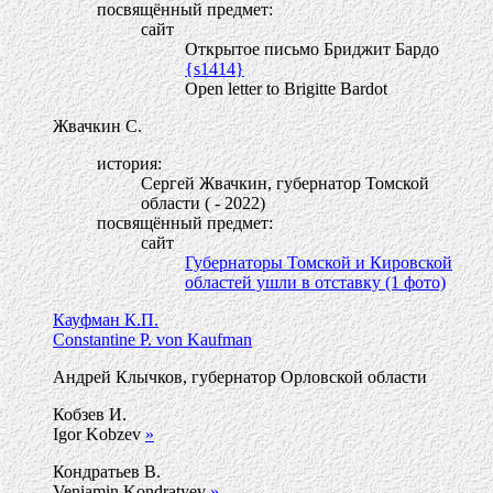
посвящённый предмет:
сайт
Открытое письмо Бриджит Бардо
{s1414}
Open letter to Brigitte Bardot
Жвачкин С.
история:
Сергей Жвачкин, губернатор Томской
области ( - 2022)
посвящённый предмет:
сайт
Губернаторы Томской и Кировской
областей ушли в отставку (1 фото)
Кауфман К.П.
Constantine P. von Kaufman
Андрей Клычков, губернатор Орловской области
Кобзев И.
Igor Kobzev
»
Кондратьев В.
Veniamin Kondratyev
»