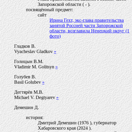
Запорожской области ( - ).
посвящённый предмет:
сайт
Ирина Гехт, экс-глава правительства
занятой Россией части Запорожской
области, возглавила Ненецкий округ (1
фото)
Гладков В.
Vyacheslav Gladkov
»
Голицын В.М.
Vladimir M. Golitsyn
»
Голубев В.
Basil Golubev
»
Дегтярёв М.В.
Michael V. Degtyarev
»
Демешин Д.
история:
Дмитрий Демешин (1976 ), губернатор
Хабаровского края (2024 ).