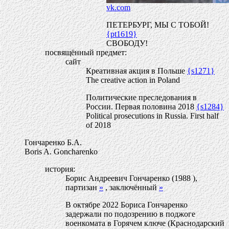
vk.com
ПЕТЕРБУРГ, МЫ С ТОБОЙ!
{pt1619}
СВОБОДУ!
посвящённый предмет:
сайт
Креативная акция в Польше
{s1271}
The creative action in Poland
Политические преследования в
России. Первая половина 2018
{s1284}
Political prosecutions in Russia. First half
of 2018
Гончаренко Б.А.
Boris A. Goncharenko
история:
Борис Андреевич Гончаренко (1988 ),
партизан
»
, заключённый
»
В октябре 2022 Бориса Гончаренко
задержали по подозрению в поджоге
военкомата в Горячем ключе (Краснодарский