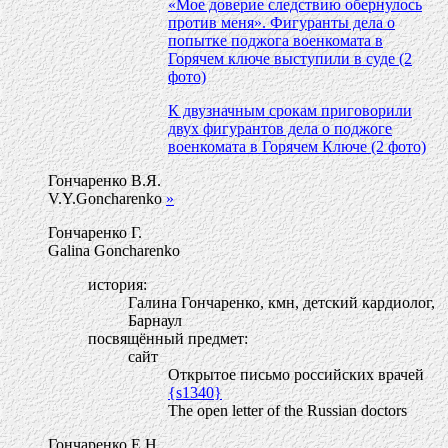
«Мое доверие следствию обернулось
против меня». Фигуранты дела о
попытке поджога военкомата в
Горячем ключе выступили в суде (2
фото)
К двузначным срокам приговорили
двух фигурантов дела о поджоге
военкомата в Горячем Ключе (2 фото)
Гончаренко В.Я.
V.Y.Goncharenko
»
Гончаренко Г.
Galina Goncharenko
история:
Галина Гончаренко, кмн, детский кардиолог,
Барнаул
посвящённый предмет:
сайт
Открытое письмо российских врачей
{s1340}
The open letter of the Russian doctors
Гончаренко Е.Н.