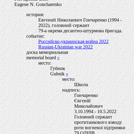
Eugene N. Goncharenko
история:
Евгений Николаевич Гончаренко (1994 -
2022), головний сержант
79-а окрема десантно-штурмова бригада.
событие:
Российско-украинская война 2022
Russian-Ukrainian war 2022
доска мемориальная
memorial board
»
место:
Губник
Gubnik
»
место:
Школа
надпись:
Гончаренко
Євгенiй
Миколайович
3.10.1994 - 10.5.2022
Головний сержант
протитанкового взводу
роти вогневої підтримки
79 ОДШВ.