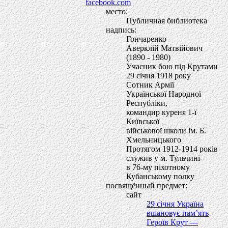
facebook.com
место:
Публичная библиотека
надпись:
Гончаренко
Аверклiй Матвiйович
(1890 - 1980)
Учасник бою пiд Крутами
29 сiчня 1918 року
Сотник Армiї
Української Народної
Республiки,
командир куреня 1-ї
Київської
вiйськової школи iм. Б.
Хмельницького
Протягом 1912-1914 рокiв
служив у м. Тульчинi
в 76-му пiхотному
Кубанському полку
посвящённый предмет:
сайт
29 січня Україна
вшановує пам’ять
Героїв Крут —