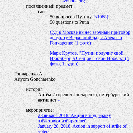
svoboda.org
посвящённый предмет:
сайт
50 вопросов Путину
{s1068}
50 questions to Putin
Суд в Москве вынес заочный приговор
депутату Верховной рады Алексею
Гончаренко (1 фото)
Марк Крутов. "Путин получит свой
Нюрнберг, а Сенцов – свой Нобель" (4
фото, 1 аудио)
Гончаренко А.
Artyom Goncharenko
история:
Артём Игоревич Гончаренко, петербургский
активист
»
мероприятие:
28 января 2018. Акция в поддержку
забастовки избирателей
January 28, 2018. Action in support of strike of
voters