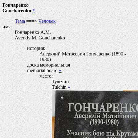
Гончаренко
Goncharenko
*
Тема
===>
Человек
имя:
Гончаренко А.М.
Averkly M. Goncharenko
история:
Аверклий Матвеевич Гончаренко (1890 -
1980)
доска мемориальная
memorial board
»
место:
Тульчин
Tulchin
»