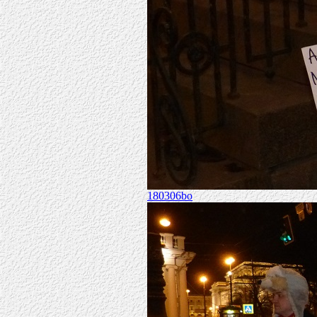
180306bo