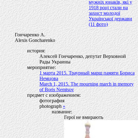
мужніх юнаків, які у
1918 році стали на
захист молодої
Української держави
(11 фото)
Гончаренко А.
Alexis Goncharenko
история:
Алексей Гончаренко, депутат Верховной
Рады Украины
мероприятие:
1 марта 2015. Траурный марш памяти Бориса
Немцова
March 1, 2015. The mourning march in memory
of Boris Nemtsov
предмет с изображением:
фотография
photograph
»
название:
Герої не вмирають