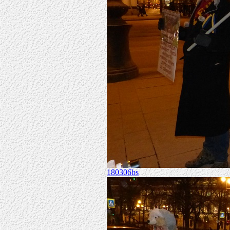
180306bs