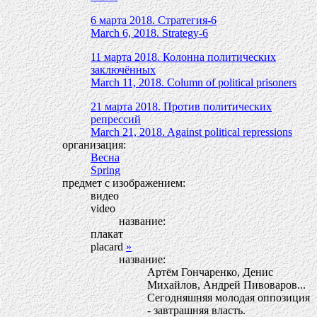
6 марта 2018. Стратегия-6
March 6, 2018. Strategy-6
11 марта 2018. Колонна политических
заключённых
March 11, 2018. Column of political prisoners
21 марта 2018. Против политических
репрессий
March 21, 2018. Against political repressions
организация:
Весна
Spring
предмет с изображением:
видео
video
название:
плакат
placard
»
название:
Артём Гончаренко, Денис
Михайлов, Андрей Пивоваров...
Сегодняшняя молодая оппозиция
- завтрашняя власть.