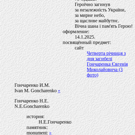
Героїчно загинув
за незалежнiсть України,
за мирне небо,
за щасливе майбутнє.
Вiчна шана i пам'ять Герою!
оформление:
14.1.2025.
посвящённый предмет:
сайт
Четверта річниця з
дня загибелі
Гончаренка Євгенія
Миколайовича (3
фото)
Гончаренко И.М.
Ivan M. Goncharenko
»
Гончаренко Н.Е.
N.E.Goncharenko
история:
Н.Е.Гончаренко
памятник:
monument:
»