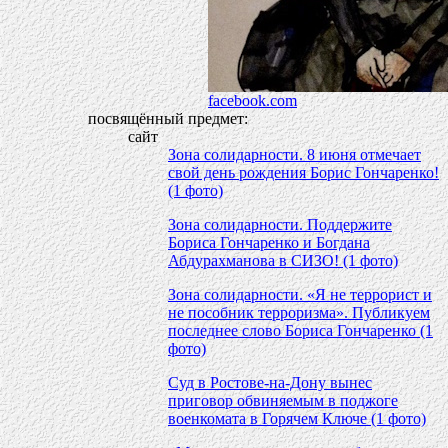
facebook.com
посвящённый предмет:
сайт
Зона солидарности. 8 июня отмечает
свой день рождения Борис Гончаренко!
(1 фото)
Зона солидарности. Поддержите
Бориса Гончаренко и Богдана
Абдурахманова в СИЗО! (1 фото)
Зона солидарности. «Я не террорист и
не пособник терроризма». Публикуем
последнее слово Бориса Гончаренко (1
фото)
Суд в Ростове-на-Дону вынес
приговор обвиняемым в поджоге
военкомата в Горячем Ключе (1 фото)