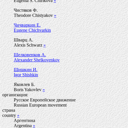
Eugenia S. Chirikova
»
Чистяков Ф.
Theodore Chistyakov
»
Чичваркин Е.
Eugene Chichvarkin
Шварц А.
Alexis Schwarz
»
Шелковенков А.
Alexander Shelkovenkov
Шишкин И.
Igor Shishkin
Яковлев Б.
Boris Yakovlev
»
организация:
Русское Европейское движение
Russian European movement
страна
country
»
Аргентина
Argentina
»