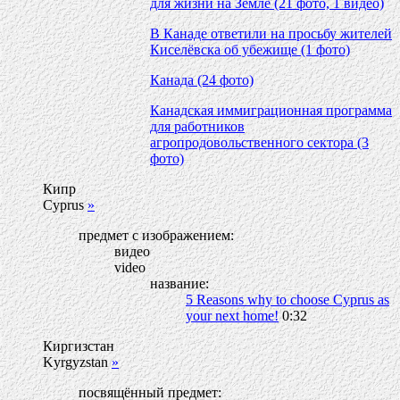
для жизни на Земле (21 фото, 1 видео)
В Канаде ответили на просьбу жителей
Киселёвска об убежище (1 фото)
Канада (24 фото)
Канадская иммиграционная программа
для работников
агропродовольственного сектора (3
фото)
Кипр
Cyprus
»
предмет с изображением:
видео
video
название:
5 Reasons why to choose Cyprus as
your next home!
0:32
Киргизстан
Kyrgyzstan
»
посвящённый предмет: