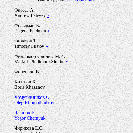
Фатеев А.
Andrew Fateyev
»
Фельдман Е.
Eugene Feldman
»
Филатов Т.
Timofey Filatov
»
Филлимор-Слоним М.И.
Maria I. Phillimore-Slonim
»
Фоченков В.
Хазанов Б.
Boris Khazanov
»
Хомутинников О.
Oleg Khomutinnikov
Чернюк Е.
Yegor Chernyuk
Чирикова Е.С.