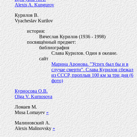
Alexis A. Kungurov
Курилов В.
Vyacheslav Kurilov
история:
Вячеслав Курилов (1936 - 1998)
посвящённый предмет:
библиография
Слава Курилов. Один в океане.
сайт
Марина Аронова. "Успех был бы и в
случае смерти". Слава Курилов сбежал
из СССР, проплыв 100 км за три дня (6
фото)
Курносова О.В.
Olga V. Kurnosova
Ломаев М.
Musa Lomayev
»
Малиновский А.
Alexis Malinovsky
»