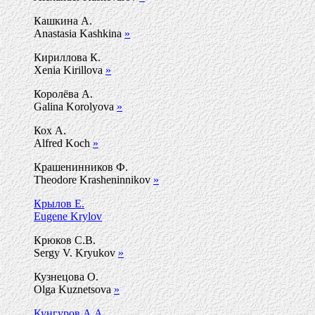
Кашкина А.
Anastasia Kashkina
»
Кириллова К.
Xenia Kirillova
»
Королёва А.
Galina Korolyova
»
Кох А.
Alfred Koch
»
Крашенинников Ф.
Theodore Krasheninnikov
»
Крылов Е.
Eugene Krylov
Крюков С.В.
Sergy V. Kryukov
»
Кузнецова О.
Olga Kuznetsova
»
Кунгуров А.А.