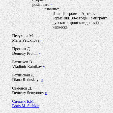
postal card
»
название:
Иван Петрович. Артист.
Германия. 30-е годы. (эмигрант
русского происхождения?). в
черкеске.
Петухова М.
Maria Petukhova
»
Пронин Д.
Demetry Pronin
»
Ратников В.
Vladimir Ratnikov
»
Ретинская Д.
Diana Retinskaya
»
Семёнов Д.
Demetry Semyonov
»
Сичкин Б.М.
Boris M. Sichkin