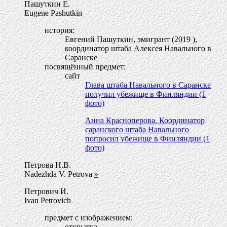
Пашуткин Е.
Eugene Pashutkin
история:
Евгений Пашуткин, эмигрант (2019 ),
координатор штаба Алексея Навального в
Саранске
посвящённый предмет:
сайт
Глава штаба Навального в Саранске
получил убежище в Финляндии (1
фото)
Анна Красноперова. Координатор
саранского штаба Навального
попросил убежище в Финляндии (1
фото)
Петрова Н.В.
Nadezhda V. Petrova
»
Петрович И.
Ivan Petrovich
предмет с изображением:
открытка