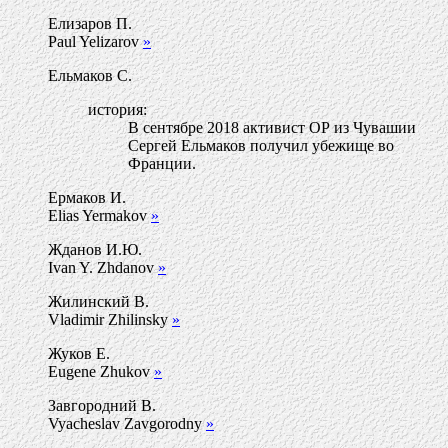
Елизаров П.
Paul Yelizarov
»
Ельмаков С.
история:
В сентябре 2018 активист ОР из Чувашии
Сергей Ельмаков получил убежище во
Франции.
Ермаков И.
Elias Yermakov
»
Жданов И.Ю.
Ivan Y. Zhdanov
»
Жилинский В.
Vladimir Zhilinsky
»
Жуков Е.
Eugene Zhukov
»
Завгородний В.
Vyacheslav Zavgorodny
»