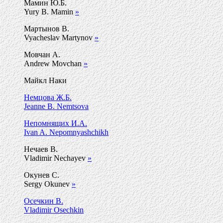
Мамин Ю.Б.
Yury B. Mamin
»
Мартынов В.
Vyacheslav Martynov
»
Мовчан А.
Andrew Movchan
»
Майкл Наки
Немцова Ж.Б.
Jeanne B. Nemtsova
Непомнящих И.А.
Ivan A. Nepomnyashchikh
Нечаев В.
Vladimir Nechayev
»
Окунев С.
Sergy Okunev
»
Осечкин В.
Vladimir Osechkin