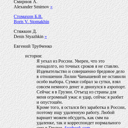
Смирнов А.
Alexander Smirnov
»
Стомахин Б.В.
Boris V. Stomakhin
Стяжкин Д.
Denis Styazhkin
»
Евгений Трубченко
история:
Я уехал из России. Уверен, что это
ненадолго, но точных сроков я не ставлю.
Издевательство и совершенно бредовое дело
в отношении Лилии Чанышевой не оставили
особо выбора. Сумки собрал за сутки, взял
совсем немного денег и двинулся в аэропорт.
Сейчас я в Грузии. Отъезд из страны для
меня огромный ужас и удар, сейчас я разбит
и опустошён.
Кроме того, я остался без заработка в России,
поэтому ищу удаленную работу. Любой
вариант можем обсудить, как смм на
удаленке, так и корреспондет нормального
сми в Грузии.
facebook.com