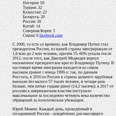
Нигерия: 50
Турция: 32
Казахстан: 22
Беларусь: 20
Россия: 20
Китай: 14
Северная Корея: 3
Сирия: 0
facebook.com
С 2000, то есть со времени, как Владимир Путин стал
президентом России, из нашей страны эмигрировали от
1,6 млн до 2 млн человек, причём 55–60% уехали после
2012, после того, как Дмитрий Медведев вернул
насиженное президентское кресло Владимиру Путину. В
настоящее время эмиграция находится на самом
высоком уровне с конца 1990-х: так, по данным
Росстата, в 2016 из России в страны дальнего зарубежья
выехали без малого 57 тысяч человек, в четыре раза
больше, чем пятью годами ранее (14,2 тысячи); в 2017 от
россиян к американским властям поступило
максимальное за последнюю четверть века количество
обращений за политическим убежищем.
Юрий Мамин: Каждый день, проведённый в
сегодняшней России - оскорбление для мыслящего