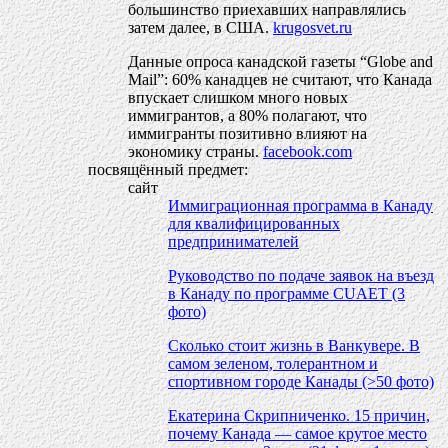
большинство приехавших направлялись
затем далее, в США.
krugosvet.ru
Данные опроса канадской газеты “Globe and
Mail”: 60% канадцев не считают, что Канада
впускает слишком много новых
иммигрантов, а 80% полагают, что
иммигранты позитивно влияют на
экономику страны.
facebook.com
посвящённый предмет:
сайт
Иммиграционная программа в Канаду
для квалифицированных
предпринимателей
Руководство по подаче заявок на въезд
в Канаду по программе CUAET (3
фото)
Сколько стоит жизнь в Ванкувере. В
самом зеленом, толерантном и
спортивном городе Канады (>50 фото)
Екатерина Скрипниченко. 15 причин,
почему Канада — самое крутое место