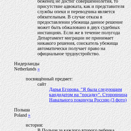
беженец не достиг совершеннолетия, то
присутствие адвоката, как и представителя
службы опеки и переводчика является
обязательным. В случае отказа в
предоставлении убежища данное решение
может быть обжаловано в двух судебных
инстанциях. Если же в течение полугода
Департамент миграции не принимает
никакого решения, соискатель убежища
автоматически получает право на
официальное трудоустройство.
Нидерланды
Netherlands
»
посвящённый предмет:
сайт
Дарья Егорова. "Я была следующим
кандидатом на "посадку". Сторонница
Навального покинула Россию (3 фото)
Польша
Poland
»
история:
В Польше за каждого второго ребенка