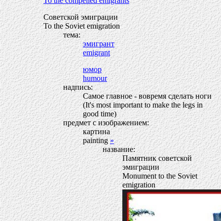
To the compelled emigrants
Советской эмиграции
To the Soviet emigration
тема:
эмигрант
emigrant
юмор
humour
надпись:
Самое главное - вовремя сделать ноги
(It's most important to make the legs in
good time)
предмет с изображением:
картина
painting
»
название:
Памятник советской
эмиграции
Monument to the Soviet
emigration