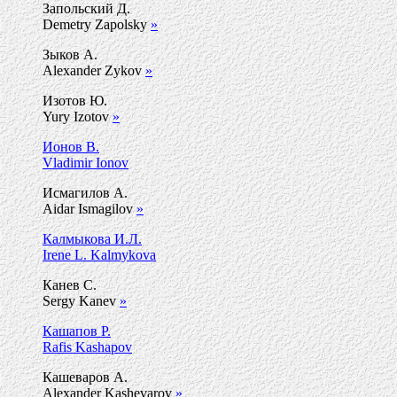
Запольский Д.
Demetry Zapolsky
»
Зыков А.
Alexander Zykov
»
Изотов Ю.
Yury Izotov
»
Ионов В.
Vladimir Ionov
Исмагилов А.
Aidar Ismagilov
»
Калмыкова И.Л.
Irene L. Kalmykova
Канев С.
Sergy Kanev
»
Кашапов Р.
Rafis Kashapov
Кашеваров А.
Alexander Kashevarov
»