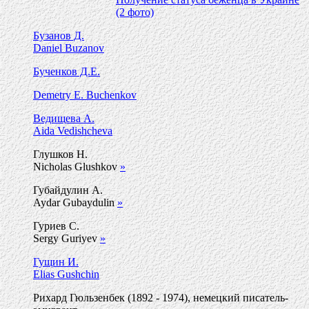
(2 фото)
Бузанов Д.
Daniel Buzanov
Бученков Д.Е.
Demetry E. Buchenkov
Ведищева А.
Aida Vedishcheva
Глушков Н.
Nicholas Glushkov
»
Губайдулин А.
Aydar Gubaydulin
»
Гуриев С.
Sergy Guriyev
»
Гущин И.
Elias Gushchin
Рихард Гюльзенбек (1892 - 1974), немецкий писатель-