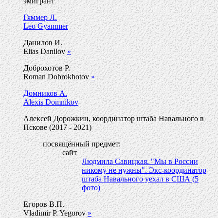
эмигрант
Гяммер Л.
Leo Gyammer
Данилов И.
Elias Danilov
»
Доброхотов Р.
Roman Dobrokhotov
»
Домников А.
Alexis Domnikov
Алексей Дорожкин, координатор штаба Навального в
Пскове (2017 - 2021)
посвящённый предмет:
сайт
Людмила Савицкая. "Мы в России
никому не нужны". Экс-координатор
штаба Навального уехал в США (5
фото)
Егоров В.П.
Vladimir P. Yegorov
»