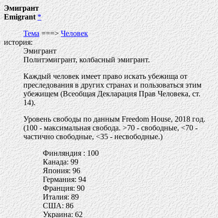
Эмигрант
Emigrant
*
Тема
===>
Человек
история:
Эмигрант
Политэмигрант, колбасный эмигрант.
Каждый человек имеет право искать убежища от
преследования в других странах и пользоваться этим
убежищем (Всеобщая Декларация Прав Человека, ст.
14).
Уровень свободы по данным Freedom House, 2018 год.
(100 - максимальная свобода. >70 - свободные, <70 -
частично свободные, <35 - несвободные.)
Финляндия : 100
Канада: 99
Япония: 96
Германия: 94
Франция: 90
Италия: 89
США: 86
Украина: 62