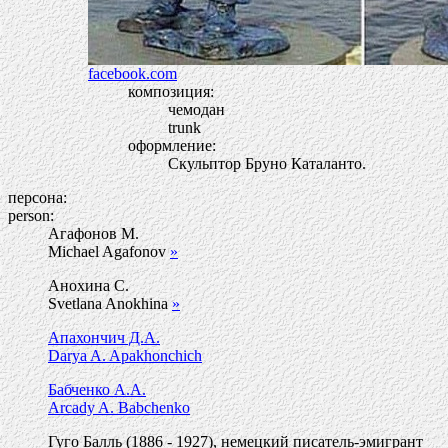
facebook.com
композиция:
чемодан
trunk
оформление:
Скульптор Бруно Каталанто.
персона:
person:
Агафонов М.
Michael Agafonov
»
Анохина С.
Svetlana Anokhina
»
Апахончич Д.А.
Darya A. Apakhonchich
Бабченко А.А.
Arcady A. Babchenko
Гуго Балль (1886 - 1927), немецкий писатель-эмигрант