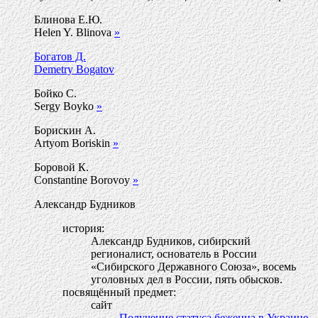
Блинова Е.Ю.
Helen Y. Blinova
»
Богатов Д.
Demetry Bogatov
Бойко С.
Sergy Boyko
»
Борискин А.
Artyom Boriskin
»
Боровой К.
Constantine Borovoy
»
Александр Будников
история:
Александр Будников, сибирский
регионалист, основатель в России
«Сибирского Державного Союза», восемь
уголовных дел в России, пять обысков.
посвящённый предмет:
сайт
Получение статуса беженца в Украине