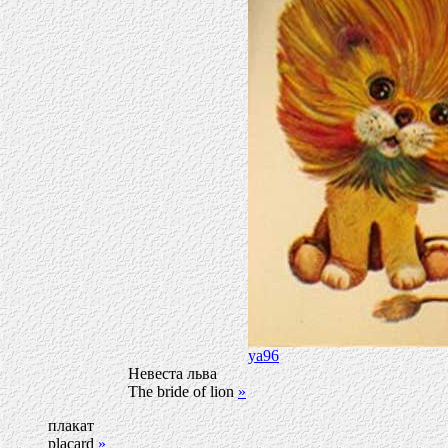
ya96
Невеста льва
The bride of lion
»
плакат
placard
»