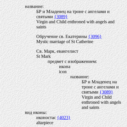
название:
БР и Младенец на троне с ангелами и
святыми
{3089}
Virgin and Child enthroned with angels and
saints
Обручение св. Екатерины
{3096}
Mystic marriage of St Catherine
Св. Марк, евангелист
St Mark
предмет с изображением:
икона
icon
название:
БР и Младенец на
троне с ангелами и
святыми
{3089}
Virgin and Child
enthroned with angels
and saints
вид иконы:
иконостас
{4023}
altarpiece