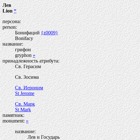
Лев
Lion
*
персона:
person:
Бонифаций
{z0009}
Bonifacy
название:
грифон
gryphon
»
принадлежность атрибута:
Св. Герасим
Св. Зосима
Св. Иероним
St Jerome
Св. Марк
St Mark
памятник:
monument:
»
название:
Лев и Государь