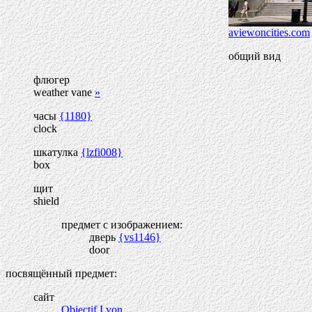
aviewoncities.com
общий вид
флюгер
weather vane
»
часы
{1180}
clock
шкатулка
{lzfi008}
box
щит
shield
предмет с изображением:
дверь
{vs1146}
door
посвящённый предмет:
сайт
Objectif Lyon