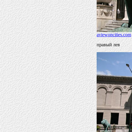
aviewoncities.com
правый лев