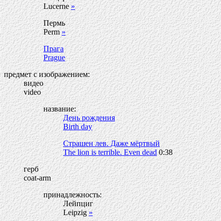
Lucerne
»
Пермь
Perm
»
Прага
Prague
предмет с изображением:
видео
video
название:
День рождения
Birth day
Страшен лев. Даже мёртвый
The lion is terrible. Even dead
0:38
герб
coat-arm
принадлежность:
Лейпциг
Leipzig
»