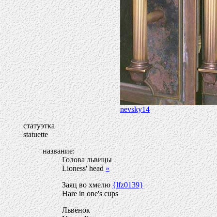
nevsky14
статуэтка
statuette
название:
Голова львицы
Lioness' head
»
Заяц во хмелю
{lfz0139}
Hare in one's cups
Львёнок