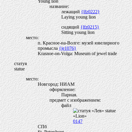
Young lion
название:
лежащий
{lfz0222}
Laying young lion
сидящий
{lfz0215}
Sitting young lion
место:
п. Красное-на-Волге: музей ювелирного
промысла
{je1076}
Krasnoe-on-Volga: Museum of jewel trade
статуя
statue
место:
Новгород: НИАМ
оформление:
Парная.
предмет с изображением:
файл
0147
СПб
St.-Petersburg