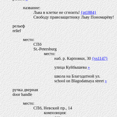
название:
Льва в клетке не сгноить!
{pt1884}
Свободу правозащитнику Льву Пономарёву!
рельеф
relief
место:
СПб
St.-Petersburg
место:
наб. р. Карповки, 30
{vs1147}
улица Куйбышева
»
школа на Благодатной ул.
school on Blagodatnaya street
»
ручка дверная
door handle
место:
СПб, Невский пр., 14
композиция: