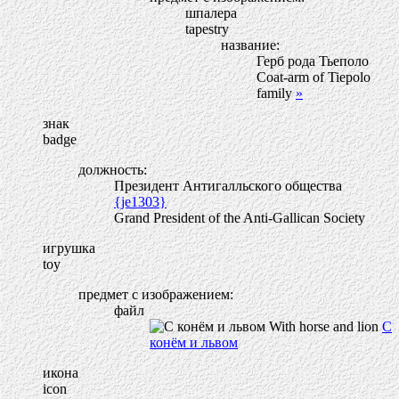
шпалера
tapestry
название:
Герб рода Тьеполо
Coat-arm of Tiepolo
family
»
знак
badge
должность:
Президент Антигалльского общества
{je1303}
Grand President of the Anti-Gallican Society
игрушка
toy
предмет с изображением:
файл
С
конём и львом
икона
icon