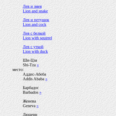
Лев и змея
Lion and snake
Лев и петушок
Lion and cock
Лев с белкой
Lion with squirrel
Лев с уткой
Lion with duck
Ши-Цза
Shi-Tza
»
место:
Аддис-Абеба
Addis Ababa
»
Барбадос
Barbados
»
Женева
Geneva
»
Люцерн