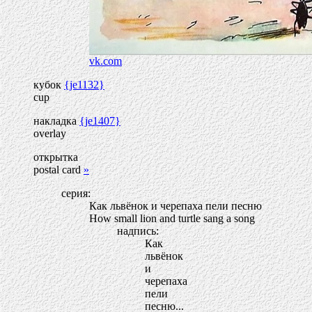
vk.com
кубок
{je1132}
cup
накладка
{je1407}
overlay
открытка
postal card
»
серия:
Как львёнок и черепаха пели песню
How small lion and turtle sang a song
надпись:
Как
львёнок
и
черепаха
пели
песню...