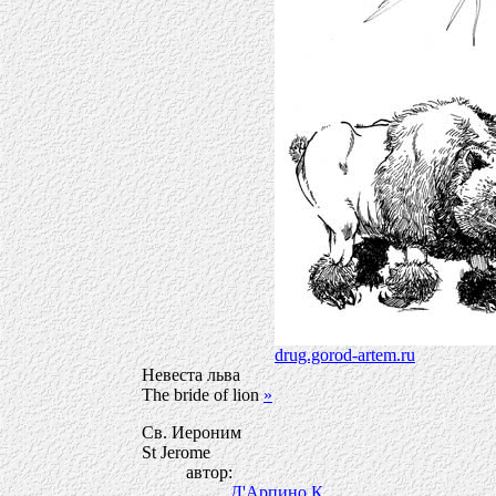
drug.gorod-artem.ru
Невеста льва
The bride of lion
»
Св. Иероним
St Jerome
автор:
Д'Арпино К.