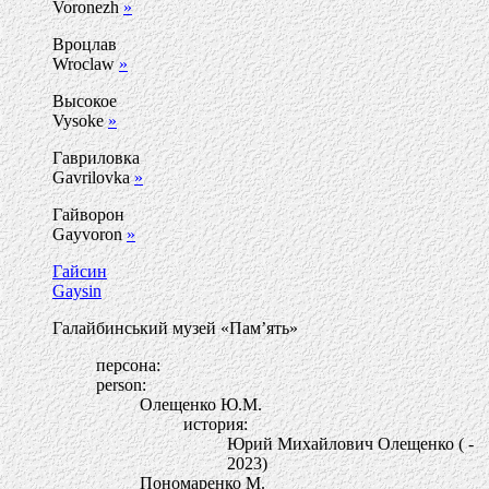
Voronezh
»
Вроцлав
Wroclaw
»
Высокое
Vysoke
»
Гавриловка
Gavrilovka
»
Гайворон
Gayvoron
»
Гайсин
Gaysin
Галайбинський музей «Пам’ять»
персона:
person:
Олещенко Ю.М.
история:
Юрий Михайлович Олещенко ( -
2023)
Пономаренко М.