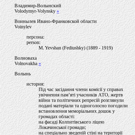
Владимир-Волынский
Volodymyr-Volynsky
»
Воинылев Ивано-Франковской области
Voinylev
персона:
person:
M. Yevshan (Fediushky) (1889 - 1919)
Волноваха
Volnovakha
»
Волынь
история:
Під час засідання члени комісії у справах
увічнення пам’яті учасників АТО, жертв
війни та політичних репресій розглянули
подані матеріали та одноголосно погодили
встановлення меморіальних дошок у
громадах області:
на фасаді Колпитівського ліцею
Локачинської громади;
на спеціально зведеній стіні на території