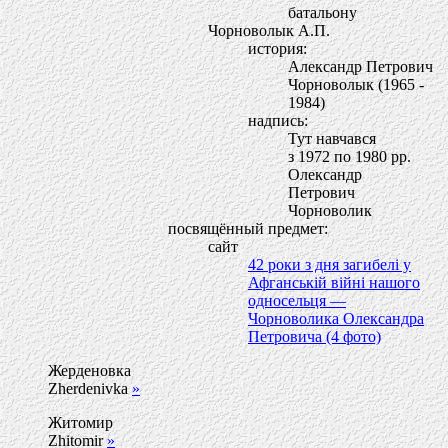
батальону
Чорноволык А.П.
история:
Александр Петрович
Чорноволык (1965 -
1984)
надпись:
Тут навчався
з 1972 по 1980 рр.
Олександр
Петрович
Чорноволик
посвящённый предмет:
сайт
42 роки з дня загибелі у
Афганській війні нашого
односельця —
Чорноволика Олександра
Петровича (4 фото)
Жерденовка
Zherdenivka
»
Житомир
Zhitomir
»