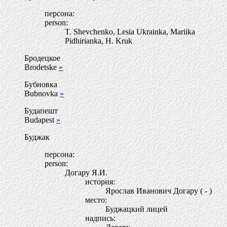
персона:
person:
T. Shevchenko, Lesia Ukrainka, Mariika
Pidhirianka, H. Kruk
Бродецкое
Brodetske
»
Бубновка
Bubnovka
»
Будапешт
Budapest
»
Буджак
персона:
person:
Догару Я.И.
история:
Ярослав Иванович Догару ( - )
место:
Буджацкий лицей
надпись: