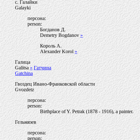
с. Галайки
Galayki
персона:
person:
Богданов Д.
Demetry Bogdanov
»
Король А.
Alexander Korol
»
Галица
Galitsa
»
Гатчина
Gatchina
Гвоздец Ивано-Франковской области
Gvozdetz
персона:
person:
Birthplace of Y. Petrak (1878 - 1916), a painter.
Гельмязев
персона:
person: