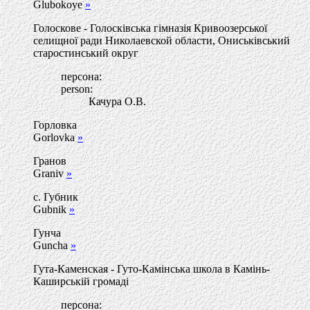
Glubokoye
»
Голоскове - Голосківська гімназія Кривоозерської
селищної ради Николаевской области, Ониськівський
старостинський округ
персона:
person:
Качура О.В.
Горловка
Gorlovka
»
Гранов
Graniv
»
с. Губник
Gubnik
»
Гунча
Guncha
»
Гута-Каменская - Гуто-Камінська школа в Камінь-
Каширській громаді
персона: