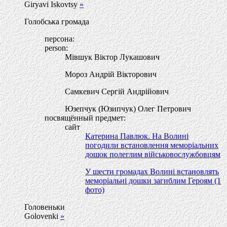
Giryavi Iskovtsy
»
Голобська громада
персона:
person:
Мівшук Віктор Лукашович
Мороз Андрій Вікторович
Самкевич Сергій Андрійович
Юзепчук (Юзипчук) Олег Петрович
посвящённый предмет:
сайт
Катерина Павлюк. На Волині
погодили встановлення меморіальних
дошок полеглим військовослужбовцям
У шести громадах Волині встановлять
меморіальні дошки загиблим Героям (1
фото)
Головеньки
Golovenki
»