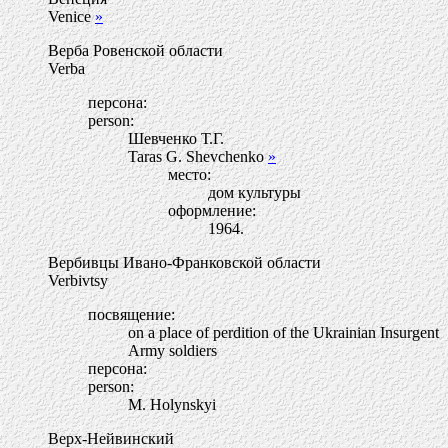
Venice
»
Верба Ровенской области
Verba
персона:
person:
Шевченко Т.Г.
Taras G. Shevchenko
»
место:
дом культуры
оформление:
1964.
Вербивцы Ивано-Франковской области
Verbivtsy
посвящение:
on a place of perdition of the Ukrainian Insurgent
Army soldiers
персона:
person:
M. Holynskyi
Верх-Нейвинский