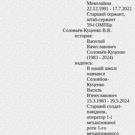
Миколаївна
22.12.1991 - 17.7.2022
Старший сержант,
штаб-сержант
59-ї ОМПБр
Соловьёв-Куценко В.В.
история:
Василий
Вячеславович
Соловьёв-Куценко
(1983 - 2024)
надпись:
В нашiй школi
навчався
Соловйов-
Куценко
Василь
В'ячеславович
15.3.1983 - 29.5.2024
Старший солдат-
навiдник,
оператор 1-ї
механiзованої
роти 1-го
механiзованого