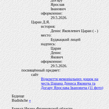
Догару
Ярослав
Iванович
оформление:
29.5.2026.
Царан Д.Я.
история:
Денис Яковлевич Царан ( - )
место:
Буджацкий лицей
надпись:
Царан
Денис
Якович
оформление:
29.5.2026.
посвящённый предмет:
сайт
Відкриття меморіальних дошок на
честь Царана Дениса Яковича та
Догару Ярослава Івановича (11 фото)
Будище
Budishche
»
Буркут Ивано-Франковской области