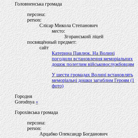
Головненська громада
персона:
person:
Слісар Микола Степанович
место:
Згоранський ліцей
посвящённый предмет:
сайт
Катерина Павлюк. На Волині
погодили встановлення меморіальних
дошок полеглим військовослужбовцям
У шести громадах Волині встановлять
меморіальні дошки загиблим Героям (1
фото)
Городня
Gorodnya
»
Горохівська громада
персона:
person:
Арцабко Олександр Богданович