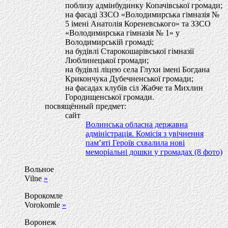
поблизу адмінбудинку Копачівської громади;
на фасаді ЗЗСО «Володимирська гімназія №
5 імені Анатолія Кореневського» та ЗЗСО
«Володимирська гімназія № 1» у
Володимирській громаді;
на будівлі Старокошарівської гімназії
Люблинецької громади;
на будівлі ліцею села Глухи імені Богдана
Крикончука Дубечненської громади;
на фасадах клубів сіл Жабче та Михлин
Городищенської громади.
посвящённый предмет:
сайт
Волинська обласна державна
адміністрація. Комісія з увічнення
пам’яті Героїв схвалила нові
меморіальні дошки у громадах (8 фото)
Вольное
Vilne
»
Ворокомле
Vorokomle
»
Воронеж