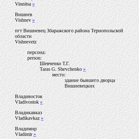
Vinnitsa
»
Вишнев
Vishnev
»
пгт Вишневец Збаражского района Тернопольской
области
Vishnevetz
персона:
person:
Шевченко Т.Г.
Taras G. Shevchenko
»
место:
здание бывшего дворца
Вишневецких
Владивосток
Vladivostok
»
Владикавказ
Vladikavkaz
»
Владимир
Vladimir
»