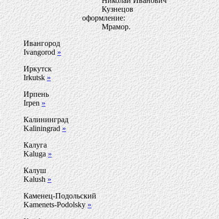
Николай Иванович
Кузнецов
оформление:
Мрамор.
Ивангород
Ivangorod
»
Иркутск
Irkutsk
»
Ирпень
Irpen
»
Калининград
Kaliningrad
»
Калуга
Kaluga
»
Калуш
Kalush
»
Каменец-Подольский
Kamenets-Podolsky
»