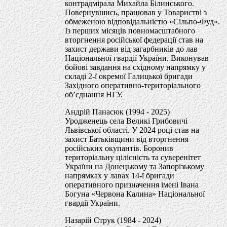
контрадмірала Михайла Білинського.
Повернувшись, працював у Товаристві з
обмеженою відповідальністю «Сільпо-Фуд».
Із перших місяців повномасштабного
вторгнення російської федерації став на
захист держави від загарбників до лав
Національної гвардії України. Виконував
бойові завдання на східному напрямку у
складі 2-ї окремої Галицької бригади
Західного оперативно-територіального
об’єднання НГУ.
Андрій Панасюк (1994 - 2025)
Уродженець села Великі Грибовичі
Львівської області. У 2024 році став на
захист Батьківщини від вторгнення
російських окупантів. Боронив
територіальну цілісність та суверенітет
України на Донецькому та Запорізькому
напрямках у лавах 14-ї бригади
оперативного призначення імені Івана
Богуна «Червона Калина» Національної
гвардії України.
Назарій Струк (1984 - 2024)