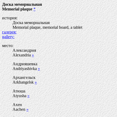
Доска мемориальная
Memorial plaque
*
история:
Доска мемориальная
Memorial plaque, memorial board, a tablet
галерея:
gallery:
место:
Александрия
Alexandria
»
Андрияшевка
Andriyashivka
»
Архангельск
Arkhangelsk
»
Атюша
Atyusha
»
Ахен
Aachen
»