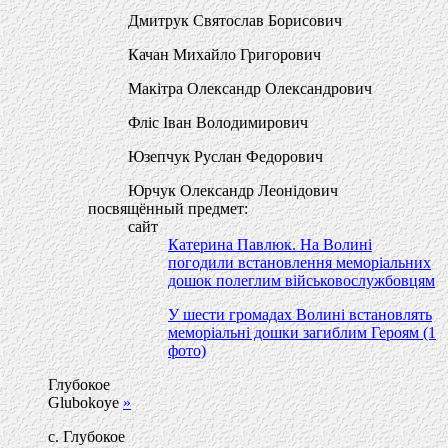
Дмитрук Святослав Борисович
Качан Михайло Григорович
Макітра Олександр Олександрович
Фліс Іван Володимирович
Юзепчук Руслан Федорович
Юрчук Олександр Леонідович
посвящённый предмет:
сайт
Катерина Павлюк. На Волині
погодили встановлення меморіальних
дошок полеглим військовослужбовцям
У шести громадах Волині встановлять
меморіальні дошки загиблим Героям (1
фото)
Глубокое
Glubokoye
»
с. Глубокое