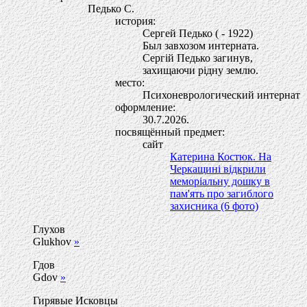
Педько С.
история:
Сергей Педько ( - 1922)
Был завхозом интерната.
Сергій Педько загинув,
захищаючи рідну землю.
место:
Психоневрологический интернат
оформление:
30.7.2026.
посвящённый предмет:
сайт
Катерина Костюк. На
Черкащині відкрили
меморіальну дошку в
пам'ять про загиблого
захисника (6 фото)
Глухов
Glukhov
»
Гдов
Gdov
»
Гирявые Исковцы