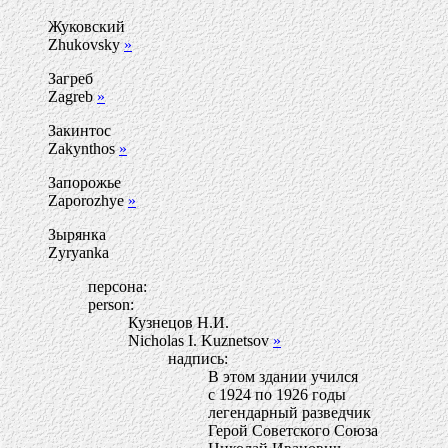
Жуковский
Zhukovsky
»
Загреб
Zagreb
»
Закинтос
Zakynthos
»
Запорожье
Zaporozhye
»
Зырянка
Zyryanka
персона:
person:
Кузнецов Н.И.
Nicholas I. Kuznetsov
»
надпись:
В этом здании учился
с 1924 по 1926 годы
легендарный разведчик
Герой Советского Союза