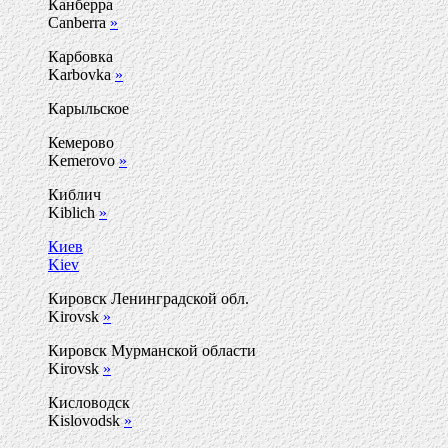
Канберра
Canberra
»
Карбовка
Karbovka
»
Карыльское
Кемерово
Kemerovo
»
Киблич
Kiblich
»
Киев
Kiev
Кировск Ленинградской обл.
Kirovsk
»
Кировск Мурманской области
Kirovsk
»
Кисловодск
Kislovodsk
»