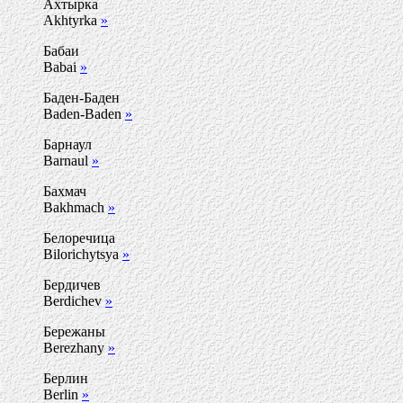
Ахтырка
Akhtyrka
»
Бабаи
Babai
»
Баден-Баден
Baden-Baden
»
Барнаул
Barnaul
»
Бахмач
Bakhmach
»
Белоречица
Bilorichytsya
»
Бердичев
Berdichev
»
Бережаны
Berezhany
»
Берлин
Berlin
»