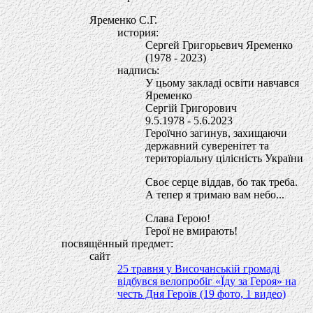
Яременко С.Г.
история:
Сергей Григорьевич Яременко
(1978 - 2023)
надпись:
У цьому закладi освiти навчався
Яременко
Сергiй Григорович
9.5.1978 - 5.6.2023
Героїчно загинув, захищаючи
державний суверенiтет та
територіальну цiлiснiсть України
Своє серце вiддав, бо так треба.
А тепер я тримаю вам небо...
Слава Герою!
Герої не вмирають!
посвящённый предмет:
сайт
25 травня у Височанській громаді
відбувся велопробіг «Їду за Героя» на
честь Дня Героїв (19 фото, 1 видео)