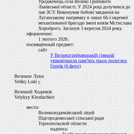
Уродженець села Великі Грибовичі
Львівської області. У 2024 році долучився до
лав ЗСУ. Виконував бойові завдання на
Луганському напрямку в лавах 66-ї окремої
механізованої бригади імені князя Мстислава
Хороброго. Загинув 3 вересня 2024 року.
оформление:
1 лютого 2026.
посвящённый предмет:
сайт
У Великогрибовицькій гімназії
увіковічнили пам?ять трьох полеглих
Героїв (6 фото)
Великие Луки
Veliky Luki
»
Великий Ходачків
Velykyy Khodachkiv
место:
Великоходачківський ліцей
Підгороднянської сільської ради
Тернопольской области
надпись: