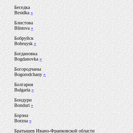
Беседка
Besidka
»
Блистова
Blistova
»
Бобруйск
Bobruysk
»
Богдановка
Bogdanovka
»
Богородчаны
Bogorodchany
»
Болгария
Bulgaria
»
Бондури
Bonduri
»
Борзна
Borzna
»
Братышев Ивано-Франковской области