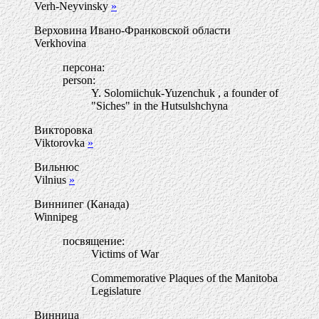
Verh-Neyvinsky
»
Верховина Ивано-Франковской области
Verkhovina
персона:
person:
Y. Solomiichuk-Yuzenchuk , a founder of
"Siches" in the Hutsulshchyna
Викторовка
Viktorovka
»
Вильнюс
Vilnius
»
Виннипег (Канада)
Winnipeg
посвящение:
Victims of War
Commemorative Plaques of the Manitoba
Legislature
Винница