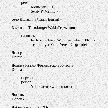
person:
Мельник С.П.
Sergy P. Melnik
»
село Дідівці на Чернігівщині
»
Dissen am Teutoburger Wald (Германия)
надпись:
In diesem Hause Wurde im Jahre 1902 der
Teutoburger-Wald-Verein Gegrundet
Днепр
Dnipro
»
Долина Ивано-Франковской области
Dolina
персона:
person:
Y. Lopatynsky, a composer
Донецк
Donetsk
»
Дубенський ліцей №6