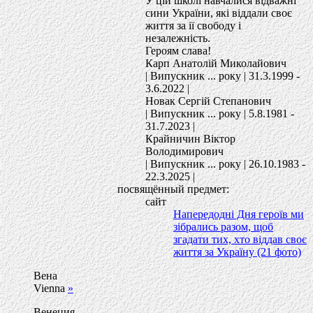
У цiй школi навчалися вiдважнi
сини України, якi вiддали своє
життя за iї свободу i
незалежнiсть.
Героям слава!
Карп Анатолiй Миколайович
| Випускник ... року | 31.3.1999 -
3.6.2022 |
Новак Сергiй Степанович
| Випускник ... року | 5.8.1981 -
31.7.2023 |
Крайничин Вiктор
Володимирович
| Випускник ... року | 26.10.1983 -
22.3.2025 |
посвящённый предмет:
сайт
Напередодні Дня героїв ми
зібрались разом, щоб
згадати тих, хто віддав своє
життя за Україну (21 фото)
Вена
Vienna
»
Венеция