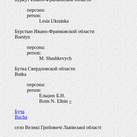
персона:
person:
Lesia Ukrainka
Бурстын Ивано-Франковской области
Burstyn
персона:
person:
M. Shashkevych
Бутка Свердловской области
Butka
персона:
person:
Ельцин Б.Н.
Boris N. Eltsin
»
Буча
Bucha
село Великі Грибовичі Львівської області