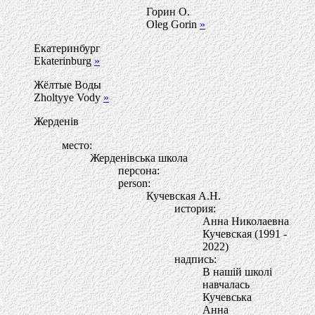
Горин О.
Oleg Gorin
»
Екатеринбург
Ekaterinburg
»
Жёлтые Воды
Zholtyye Vody
»
Жерденів
место:
Жерденівська школа
персона:
person:
Кучевская А.Н.
история:
Анна Николаевна
Кучевская (1991 -
2022)
надпись:
В нашiй школi
навчалась
Кучевська
Анна